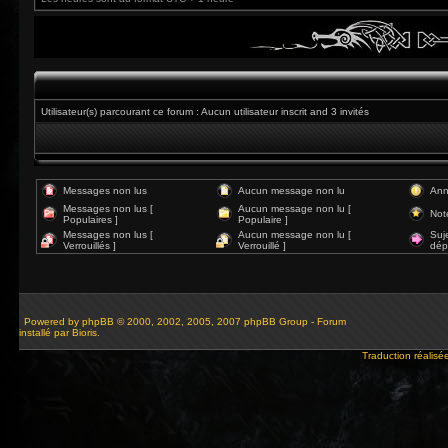
Utilisateur(s) parcourant ce forum : Aucun utilisateur inscrit and 3 invités
Messages non lus
Aucun message non lu
Ann
Messages non lus [
Aucun message non lu [
Not
Populaires ]
Populaire ]
Messages non lus [
Aucun message non lu [
Suj
Verrouillés ]
Verrouillé ]
dép
Powered by
phpBB
© 2000, 2002, 2005, 2007 phpBB Group - Forum
installé par Bioris.
Traduction réalisé