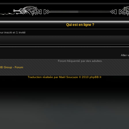
Qui est en ligne ?
r inscrit et 1 invité
Aller 
Forum fréquenté par des adultes.
BB Group - Forum
Traduction réalisée par
Maël Soucaze
© 2010
phpBB.fr