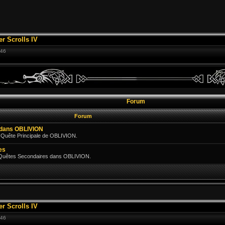
er Scrolls IV
:46
Forum
Forum
e dans OBLIVION
 Quête Principale de OBLIVION.
es
 Quêtes Secondaires dans OBLIVION.
er Scrolls IV
:46