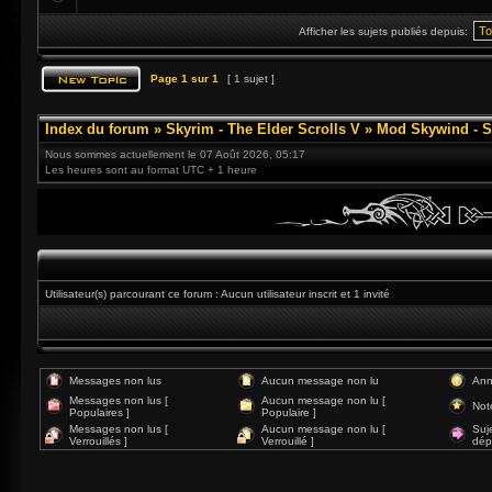
Afficher les sujets publiés depuis:
Page
1
sur
1
[ 1 sujet ]
Index du forum
»
Skyrim - The Elder Scrolls V
»
Mod Skywind - S
Nous sommes actuellement le 07 Août 2026, 05:17
Les heures sont au format UTC + 1 heure
Utilisateur(s) parcourant ce forum : Aucun utilisateur inscrit et 1 invité
Messages non lus
Aucun message non lu
Ann
Messages non lus [
Aucun message non lu [
Not
Populaires ]
Populaire ]
Messages non lus [
Aucun message non lu [
Suj
Verrouillés ]
Verrouillé ]
dép