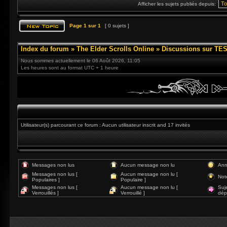
Afficher les sujets publiés depuis:
Page
1
sur
1
[ 0 sujets ]
Index du forum
»
The Elder Scrolls Online
»
Discussions sur TES
Nous sommes actuellement le 06 Août 2026, 11:05
Les heures sont au format UTC + 1 heure
Utilisateur(s) parcourant ce forum : Aucun utilisateur inscrit and 17 invités
Messages non lus
Aucun message non lu
Ann
Messages non lus [
Aucun message non lu [
Not
Populaires ]
Populaire ]
Messages non lus [
Aucun message non lu [
Suj
Verrouillés ]
Verrouillé ]
dép