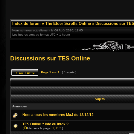
Index du forum
»
The Elder Scrolls Online
»
Discussions sur TES
Nous sommes actuellement le 06 Août 2026, 11:05
Les heures sont au format UTC + 1 heure
Discussions sur TES Online
Page
1
sur
1
[ 0 sujets ]
Sujets
Annonces
Note a tous les membres MaJ du 13/12/12
TES Online ? Info ou intox ?
[
Aller vers la page:
1
,
2
,
3
]