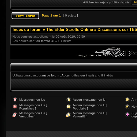
Afficher les sujets publiés depuis:
Page
1
sur
1
[ 0 sujets ]
Index du forum
»
The Elder Scrolls Online
»
Discussions sur TES
Nous sommes actuellement le 06 Août 2026, 05:59
Les heures sont au format UTC + 1 heure
Utilisateur(s) parcourant ce forum : Aucun utilisateur inscrit and 8 invités
Messages non lus
Aucun message non lu
Ann
Messages non lus [
Aucun message non lu [
Not
Populaires ]
Populaire ]
Messages non lus [
Aucun message non lu [
Suj
Verrouillés ]
Verrouillé ]
dép