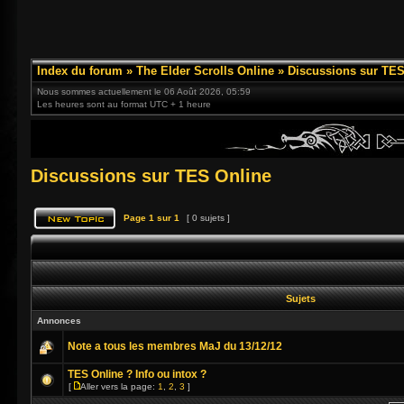
Index du forum
»
The Elder Scrolls Online
»
Discussions sur TES
Nous sommes actuellement le 06 Août 2026, 05:59
Les heures sont au format UTC + 1 heure
Discussions sur TES Online
Page
1
sur
1
[ 0 sujets ]
Sujets
Annonces
Note a tous les membres MaJ du 13/12/12
TES Online ? Info ou intox ?
[
Aller vers la page:
1
,
2
,
3
]