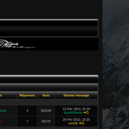
ur
Réponses
Vues
Dernier message
13 Déc 2012, 01:34
orin
4
562164
SoulOfSorin
26 Fév 2012, 10:20
s
7
62175
tomDE