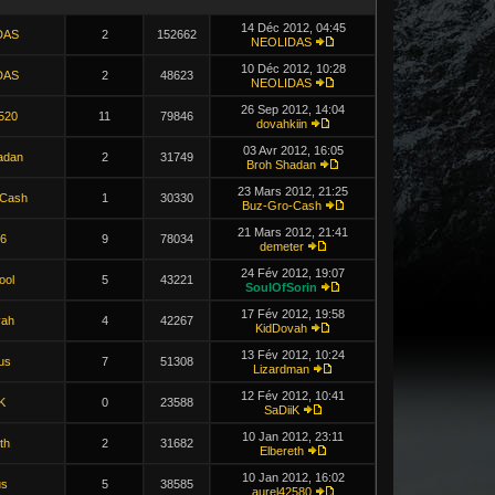
14 Déc 2012, 04:45
DAS
2
152662
NEOLIDAS
10 Déc 2012, 10:28
DAS
2
48623
NEOLIDAS
26 Sep 2012, 14:04
520
11
79846
dovahkiin
03 Avr 2012, 16:05
adan
2
31749
Broh Shadan
23 Mars 2012, 21:25
-Cash
1
30330
Buz-Gro-Cash
21 Mars 2012, 21:41
46
9
78034
demeter
24 Fév 2012, 19:07
ool
5
43221
SoulOfSorin
17 Fév 2012, 19:58
vah
4
42267
KidDovah
13 Fév 2012, 10:24
us
7
51308
Lizardman
12 Fév 2012, 10:41
K
0
23588
SaDiiK
10 Jan 2012, 23:11
th
2
31682
Elbereth
10 Jan 2012, 16:02
us
5
38585
aurel42580