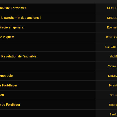
hiviste Fortdhiver
NEOLI
 le parchemin des anciens !
NEOLI
 Magie en général
Etienne
e la quete
Broh Sh
Buz-Gro
 Révélation de l'invisible
abdij
Miamic
Hyposcole
KidDo
e Fortdhiver
Tyrani
ion
SaDii
e de Fordhiver
Elbere
Zard