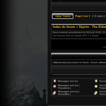
Page
1
sur
1
[ 12 sujets ]
Index du forum
»
Skyrim - The Elder
Nous sommes actuellement le 06 Août 2026, 21
Les heures sont au format UTC + 1 heure
Utilisateur(s) parcourant ce forum : Aucun utilisateu
Messages non lus
Aucun
Messages non lus [
Aucun
Populaires ]
Popula
Messages non lus [
Aucun
Verrouillés ]
Verroui