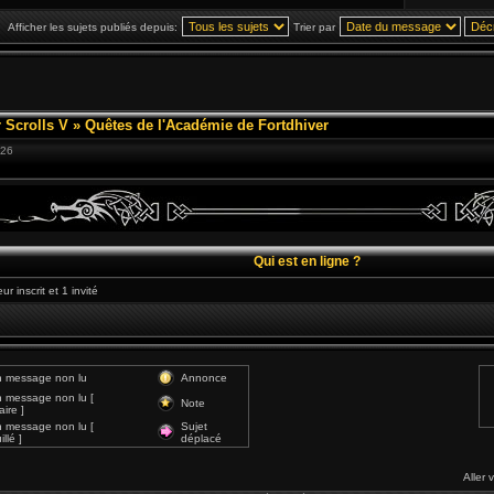
Afficher les sujets publiés depuis:
Trier par
 Scrolls V
»
Quêtes de l'Académie de Fortdhiver
:26
Qui est en ligne ?
r inscrit et 1 invité
 message non lu
Annonce
 message non lu [
Note
ire ]
 message non lu [
Sujet
llé ]
déplacé
Aller 