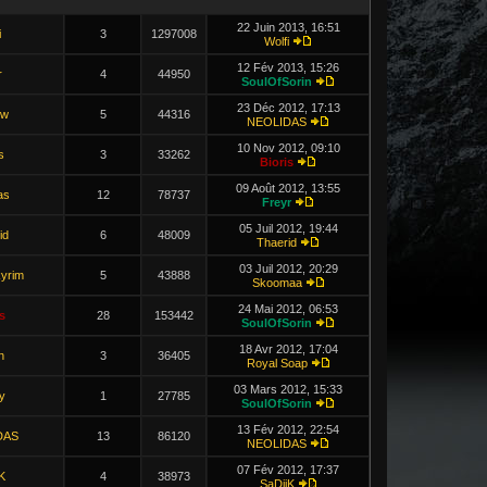
22 Juin 2013, 16:51
i
3
1297008
Wolfi
12 Fév 2013, 15:26
r
4
44950
SoulOfSorin
23 Déc 2012, 17:13
ow
5
44316
NEOLIDAS
10 Nov 2012, 09:10
s
3
33262
Bioris
09 Août 2012, 13:55
as
12
78737
Freyr
05 Juil 2012, 19:44
id
6
48009
Thaerid
03 Juil 2012, 20:29
yrim
5
43888
Skoomaa
24 Mai 2012, 06:53
s
28
153442
SoulOfSorin
18 Avr 2012, 17:04
n
3
36405
Royal Soap
03 Mars 2012, 15:33
y
1
27785
SoulOfSorin
13 Fév 2012, 22:54
DAS
13
86120
NEOLIDAS
07 Fév 2012, 17:37
K
4
38973
SaDiiK