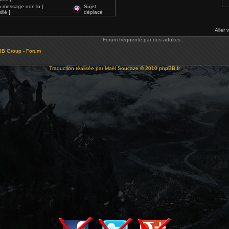
 message non lu [
Sujet
llé ]
déplacé
Aller 
Forum fréquenté par des adultes.
BB Group - Forum
Traduction réalisée par
Maël Soucaze
© 2010
phpBB.fr