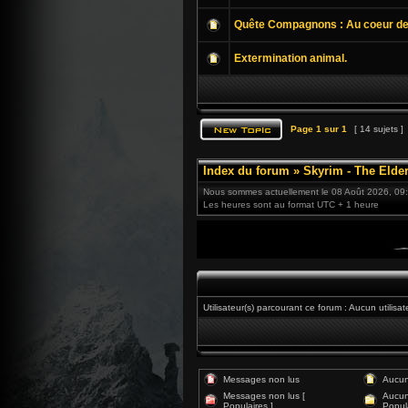
Quête Compagnons : Au coeur de 
Extermination animal.
Page
1
sur
1
[ 14 sujets ]
Index du forum
»
Skyrim - The Elder
Nous sommes actuellement le 08 Août 2026, 09
Les heures sont au format UTC + 1 heure
Utilisateur(s) parcourant ce forum : Aucun utilisate
Messages non lus
Aucun
Messages non lus [
Aucun
Populaires ]
Popula