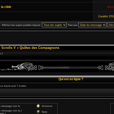
la cible
Biori
Gauldor D'
Afficher les sujets publiés depuis:
Trier par
 Scrolls V
»
Quêtes des Compagnons
:14
Qui est en ligne ?
ur inscrit and 7 invités
 message non lu
Annonce
 message non lu [
Note
ire ]