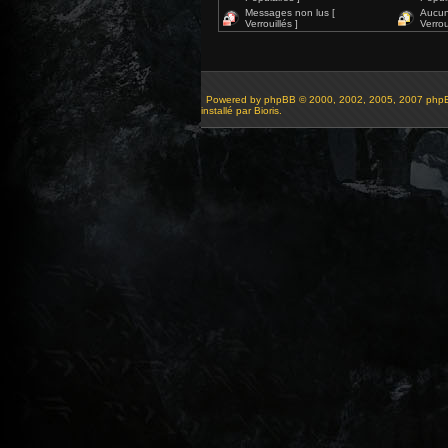
Messages non lus [
Aucun
Verrouillés ]
Verroui
Powered by
phpBB
© 2000, 2002, 2005, 2007 php
installé par Bioris.