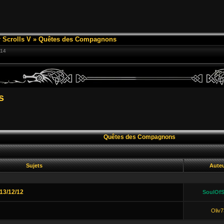
 Scrolls V
»
Quêtes des Compagnons
:14
s
Quêtes des Compagnons
Sujets
Aute
13/12/12
SoulOfS
Oliv7