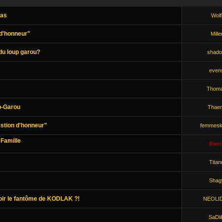
kas
Wolf
d'honneur"
Mille
du loup garou?
shad
even
Thom
p-Garou
Thaer
tion d'honneur"
femmesk
Famille
Biori
Titan
Shag
voir le fantôme de KODLAK ?!
NEOLI
SaDii