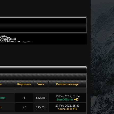
ur
Réponses
Vues
Dernier message
13 Déc 2012, 01:34
orin
4
562285
SoulOfSorin
17 Fév 2012, 15:49
3
27
145328
sauce2000