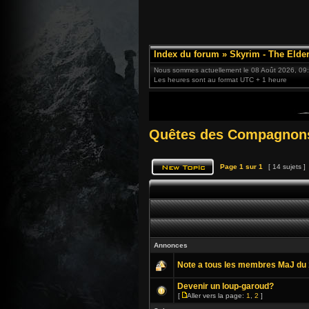
Index du forum
»
Skyrim - The Elder
Nous sommes actuellement le 08 Août 2026, 09
Les heures sont au format UTC + 1 heure
Quêtes des Compagnon
Page
1
sur
1
[ 14 sujets ]
Annonces
Note a tous les membres MaJ du 
Devenir un loup-garoud?
[
Aller vers la page:
1
,
2
]