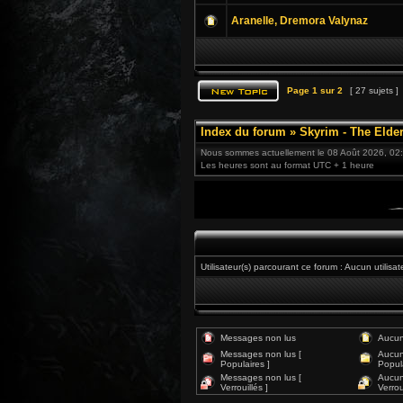
Aranelle, Dremora Valynaz
Page
1
sur
2
[ 27 sujets ]
Index du forum
»
Skyrim - The Elder
Nous sommes actuellement le 08 Août 2026, 02
Les heures sont au format UTC + 1 heure
Utilisateur(s) parcourant ce forum : Aucun utilisate
Messages non lus
Aucun
Messages non lus [
Aucun
Populaires ]
Popula
Messages non lus [
Aucun
Verrouillés ]
Verroui