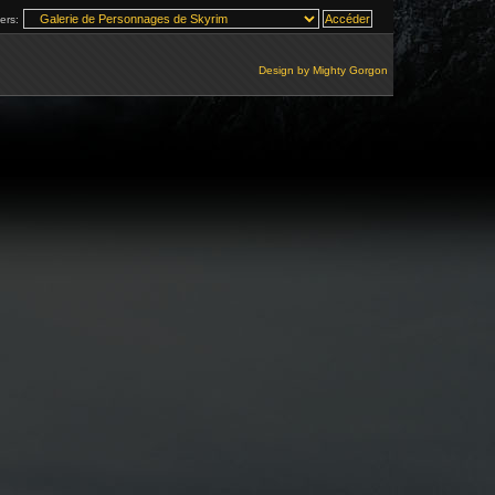
vers:
Design by
Mighty Gorgon