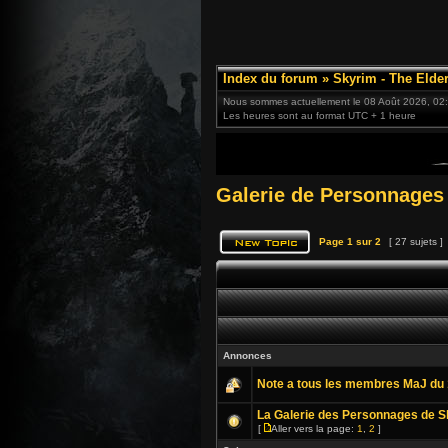
Index du forum
»
Skyrim - The Elder
Nous sommes actuellement le 08 Août 2026, 02
Les heures sont au format UTC + 1 heure
Galerie de Personnages
Page
1
sur
2
[ 27 sujets ]
Annonces
Note a tous les membres MaJ du 
La Galerie des Personnages de Sk
[
Aller vers la page:
1
,
2
]