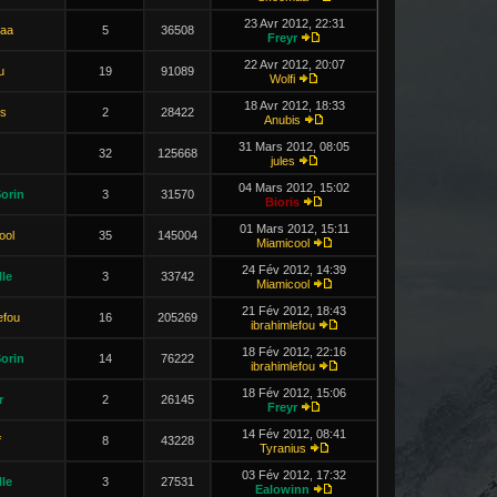
23 Avr 2012, 22:31
aa
5
36508
Freyr
22 Avr 2012, 20:07
u
19
91089
Wolfi
18 Avr 2012, 18:33
s
2
28422
Anubis
31 Mars 2012, 08:05
32
125668
jules
04 Mars 2012, 15:02
orin
3
31570
Bioris
01 Mars 2012, 15:11
ool
35
145004
Miamicool
24 Fév 2012, 14:39
le
3
33742
Miamicool
21 Fév 2012, 18:43
efou
16
205269
ibrahimlefou
18 Fév 2012, 22:16
orin
14
76222
ibrahimlefou
18 Fév 2012, 15:06
r
2
26145
Freyr
14 Fév 2012, 08:41
f
8
43228
Tyranius
03 Fév 2012, 17:32
le
3
27531
Ealowinn