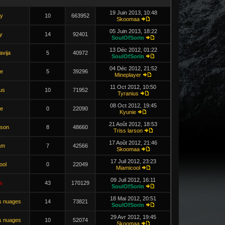
19 Juin 2013, 10:48
iy
10
663952
Skoomaa
05 Juin 2013, 18:22
y
14
92401
SoulOfSorin
13 Déc 2012, 01:22
avija
5
40972
SoulOfSorin
04 Déc 2012, 21:52
e
5
39296
Mineplayer
11 Oct 2012, 10:50
us
10
71952
Tyranius
08 Oct 2012, 19:45
e
0
22090
Kyunie
21 Août 2012, 18:53
rson
8
48660
Triss larson
17 Août 2012, 21:46
am
7
42566
Skoomaa
17 Juil 2012, 23:23
ool
0
22049
Miamicool
09 Juil 2012, 16:11
s
43
170129
SoulOfSorin
18 Mai 2012, 20:51
s nuages
14
73821
SoulOfSorin
29 Avr 2012, 19:45
s nuages
10
52074
Skoomaa