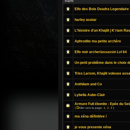
Sujets
Elfe des Bois Deadra Legendaire
harley avatar
L'histoire d'un Khajiit | K'riam Rav
Aphrodite ma petite archère
Elfe noir archer/assassin Lvl 64
Un petit problème dans le choix d
Triss Larson, Khajiit voleuse ass
Anthilam and Co
Lybella Aube-Clair
Armure Full ébonite - Epée du S
[
Aller vers la page:
1
,
2
,
3
]
ma xéna définitive !
je vous presente xéna