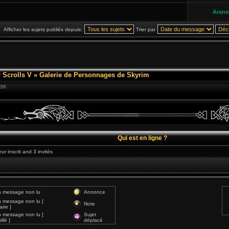
Aranel
Afficher les sujets publiés depuis:
Trier par
 Scrolls V
»
Galerie de Personnages de Skyrim
:36
Qui est en ligne ?
ur inscrit and 3 invités
 message non lu
Annonce
 message non lu [
Note
ire ]
 message non lu [
Sujet
llé ]
déplacé