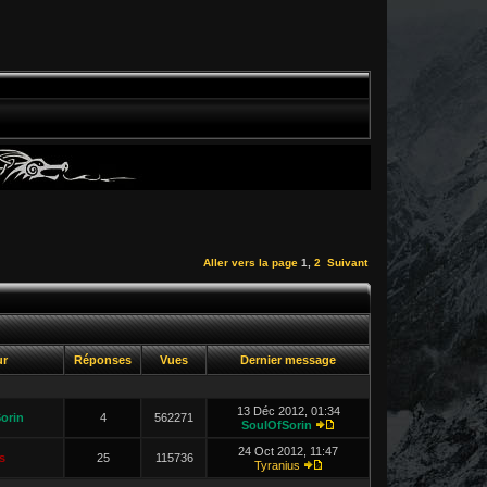
Aller vers la page
1
,
2
Suivant
ur
Réponses
Vues
Dernier message
13 Déc 2012, 01:34
orin
4
562271
SoulOfSorin
24 Oct 2012, 11:47
s
25
115736
Tyranius