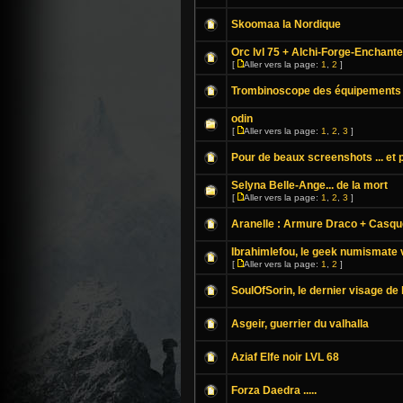
Skoomaa la Nordique
Orc lvl 75 + Alchi-Forge-Enchante
[
Aller vers la page:
1
,
2
]
Trombinoscope des équipements
odin
[
Aller vers la page:
1
,
2
,
3
]
Pour de beaux screenshots ... et p
Selyna Belle-Ange... de la mort
[
Aller vers la page:
1
,
2
,
3
]
Aranelle : Armure Draco + Casqu
Ibrahimlefou, le geek numismate v
[
Aller vers la page:
1
,
2
]
SoulOfSorin, le dernier visage de 
Asgeir, guerrier du valhalla
Aziaf Elfe noir LVL 68
Forza Daedra .....