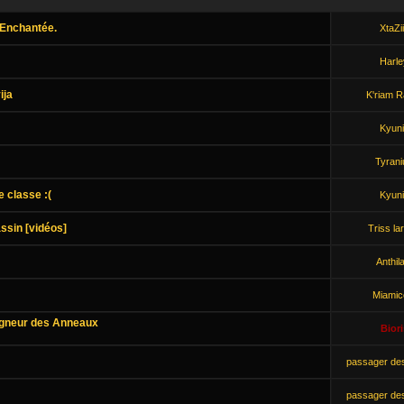
 Enchantée.
XtaZi
Harle
ija
K'riam R
Kyuni
Tyrani
e classe :(
Kyuni
assin [vidéos]
Triss la
Anthil
Miamic
eigneur des Anneaux
Biori
passager de
passager de