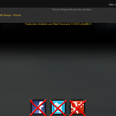
Aller 
Forum fréquenté par des adultes.
BB Group - Forum
Traduction réalisée par
Maël Soucaze
© 2010
phpBB.fr