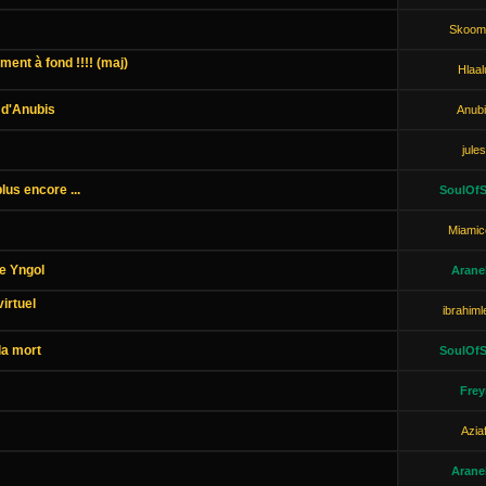
Skoom
ment à fond !!!! (maj)
Hlaal
 d'Anubis
Anubi
jules
lus encore ...
SoulOfS
Miamic
e Yngol
Aranel
irtuel
ibrahiml
la mort
SoulOfS
Frey
Azia
Aranel