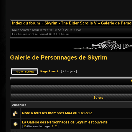
Index du forum
»
Skyrim - The Elder Scrolls V
»
Galerie de Pers
Nous sommes actuellement le 08 Août 2026, 11:46
Les heures sont au format UTC + 1 heure
Galerie de Personnages de Skyrim
Page
1
sur
2
[ 27 sujets ]
Sujets
Annonces
Note a tous les membres MaJ du 13/12/12
La Galerie des Personnages de Skyrim est ouverte !
[
Aller vers la page:
1
,
2
]