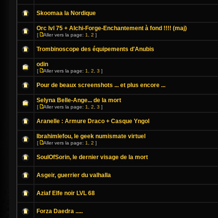
Skoomaa la Nordique
Orc lvl 75 + Alchi-Forge-Enchantement à fond !!!! (maj)
[
Aller vers la page:
1
,
2
]
Trombinoscope des équipements d'Anubis
odin
[
Aller vers la page:
1
,
2
,
3
]
Pour de beaux screenshots ... et plus encore ...
Selyna Belle-Ange... de la mort
[
Aller vers la page:
1
,
2
,
3
]
Aranelle : Armure Draco + Casque Yngol
Ibrahimlefou, le geek numismate virtuel
[
Aller vers la page:
1
,
2
]
SoulOfSorin, le dernier visage de la mort
Asgeir, guerrier du valhalla
Aziaf Elfe noir LVL 68
Forza Daedra .....