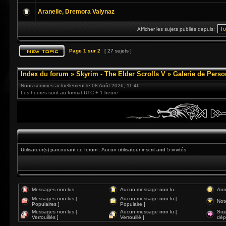
Aranelle, Dremora Valynaz
Afficher les sujets publiés depuis:
Page
1
sur
2
[ 27 sujets ]
Index du forum
»
Skyrim - The Elder Scrolls V
»
Galerie de Pers
Nous sommes actuellement le 08 Août 2026, 11:46
Les heures sont au format UTC + 1 heure
Utilisateur(s) parcourant ce forum : Aucun utilisateur inscrit and 5 invités
Messages non lus
Aucun message non lu
Ann
Messages non lus [
Aucun message non lu [
Not
Populaires ]
Populaire ]
Messages non lus [
Aucun message non lu [
Suj
Verrouillés ]
Verrouillé ]
dép