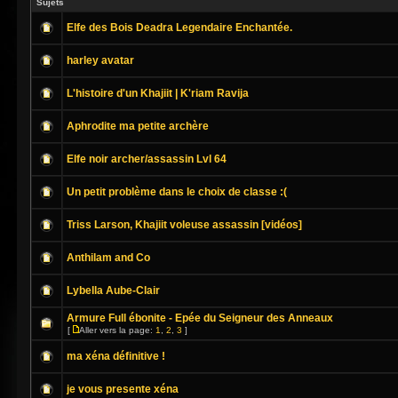
Sujets
Elfe des Bois Deadra Legendaire Enchantée.
harley avatar
L'histoire d'un Khajiit | K'riam Ravija
Aphrodite ma petite archère
Elfe noir archer/assassin Lvl 64
Un petit problème dans le choix de classe :(
Triss Larson, Khajiit voleuse assassin [vidéos]
Anthilam and Co
Lybella Aube-Clair
Armure Full ébonite - Epée du Seigneur des Anneaux
[
Aller vers la page:
1
,
2
,
3
]
ma xéna définitive !
je vous presente xéna