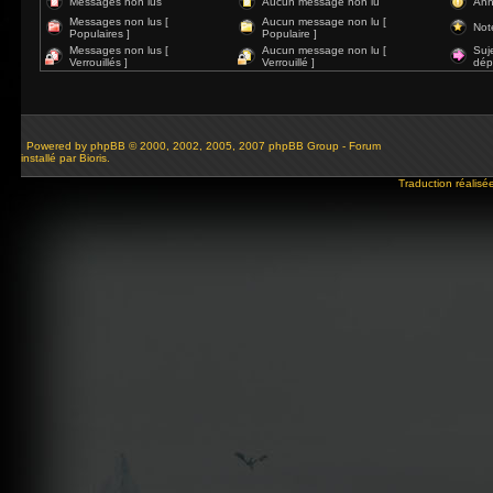
Messages non lus
Aucun message non lu
Ann
Messages non lus [
Aucun message non lu [
Not
Populaires ]
Populaire ]
Messages non lus [
Aucun message non lu [
Suj
Verrouillés ]
Verrouillé ]
dép
Powered by
phpBB
© 2000, 2002, 2005, 2007 phpBB Group - Forum
installé par Bioris.
Traduction réalisé