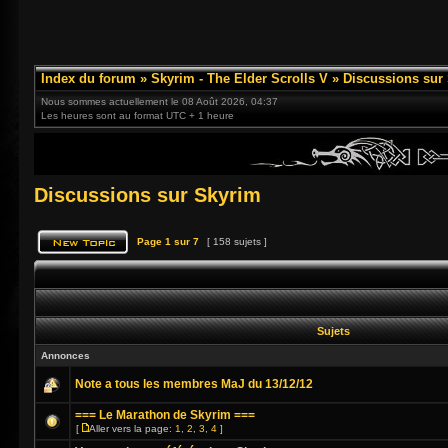
Index du forum
»
Skyrim - The Elder Scrolls V
»
Discussions sur
Nous sommes actuellement le 08 Août 2026, 04:37
Les heures sont au format UTC + 1 heure
Discussions sur Skyrim
Page
1
sur
7
[ 158 sujets ]
Sujets
Annonces
Note a tous les membres MaJ du 13/12/12
=== Le Marathon de Skyrim ===
[
Aller vers la page:
1
,
2
,
3
,
4
]