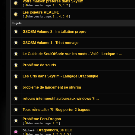
Votre maison préférée dans Skyrim
[
Aller vers la page:
1
...
5
,
6
,
7
]
Les joueurs REALIFE
[
Aller vers la page:
1
...
4
,
5
,
6
]
Sujets
GSOSM Volume 2 : Installation propre
GSOSM Volume 1 - Tri et ménage
Le Guide de SoulOfSorin sur les mods - Vol 0 : Lexique + ...
Problème de souris
Les Cris dans Skyrim - Langage Draconique
probleme de lancement se skyrim
retours intempestif au bureaux windows ?! ...
Tous réinstaller ?!! Bug porter 2 bagues
Problème Fort-Dragon
[
Aller vers la page:
1
,
2
]
Dragonborn, 3e DLC
Déplacé :
[
Aller vers la page:
1
,
2
,
3
,
4
,
5
]