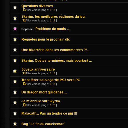
Questions diverses
[
Aller vers la page:
1
,
2
]
Skyrim: les meilleures répliques du jeu.
[
Aller vers la page:
1
,
2
]
Problème de mods ...
Déplacé :
Requêtes pour le prochain dlc
Une bizarrerie dans les commmerces ?!...
Skyrim, Quêtes terminées, mais pourtant ...
Joyeux anniversaire
[
Aller vers la page:
1
,
2
]
Transférer sauvegarde PS3 vers PC
[
Aller vers la page:
1
,
2
]
Un dragon mort qui danse ...
Je m'ennuie sur Skyrim
[
Aller vers la page:
1
,
2
]
Malacath... Pas un tendre ce pnj !!!
Bug "La fin du cauchemar"