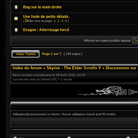
Bug sur la main droite
Une foule de petits détails.
[
Aller vers la page:
1
,
2
,
3
,
4
]
Dragon : Atterrisage forcé
Afficher les sujets publiés depuis:
Page
1
sur
7
[ 158 sujets ]
Index du forum
»
Skyrim - The Elder Scrolls V
»
Discussions sur
Nous sommes actuellement le 08 Août 2026, 04:37
Les heures sont au format UTC + 1 heure
Utilisateur(s) parcourant ce forum : Aucun utilisateur inscrit and 50 invités