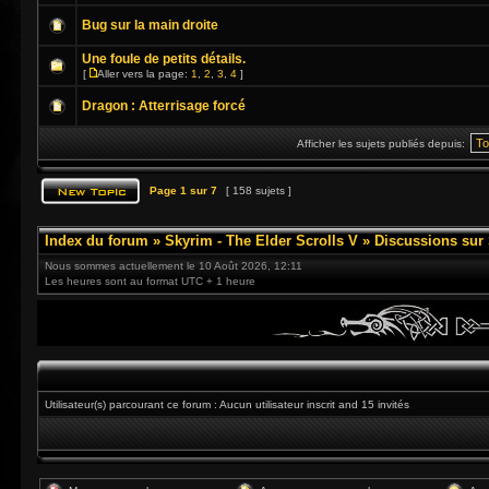
Bug sur la main droite
Une foule de petits détails.
[
Aller vers la page:
1
,
2
,
3
,
4
]
Dragon : Atterrisage forcé
Afficher les sujets publiés depuis:
Page
1
sur
7
[ 158 sujets ]
Index du forum
»
Skyrim - The Elder Scrolls V
»
Discussions sur
Nous sommes actuellement le 10 Août 2026, 12:11
Les heures sont au format UTC + 1 heure
Utilisateur(s) parcourant ce forum : Aucun utilisateur inscrit and 15 invités