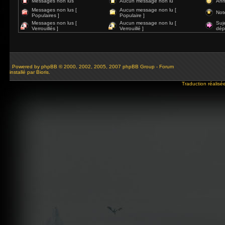
Messages non lus
Aucun message non lu
Ann
Messages non lus [
Aucun message non lu [
Not
Populaires ]
Populaire ]
Messages non lus [
Aucun message non lu [
Suj
Verrouillés ]
Verrouillé ]
dép
Powered by
phpBB
© 2000, 2002, 2005, 2007 phpBB Group - Forum
installé par Bioris.
Traduction réalisé