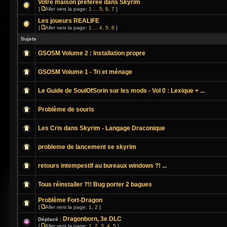
Votre maison préférée dans Skyrim
[
Aller vers la page:
1
...
5
,
6
,
7
]
Les joueurs REALIFE
[
Aller vers la page:
1
...
4
,
5
,
6
]
Sujets
GSOSM Volume 2 : Installation propre
GSOSM Volume 1 - Tri et ménage
Le Guide de SoulOfSorin sur les mods - Vol 0 : Lexique + ...
Problème de souris
Les Cris dans Skyrim - Langage Draconique
probleme de lancement se skyrim
retours intempestif au bureaux windows ?! ...
Tous réinstaller ?!! Bug porter 2 bagues
Problème Fort-Dragon
[
Aller vers la page:
1
,
2
]
Dragonborn, 3e DLC
Déplacé :
[
Aller vers la page:
1
,
2
,
3
,
4
,
5
]