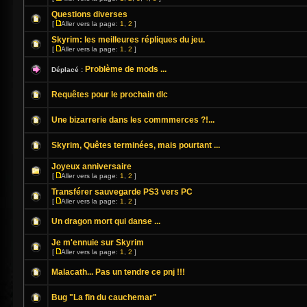
Questions diverses
[
Aller vers la page:
1
,
2
]
Skyrim: les meilleures répliques du jeu.
[
Aller vers la page:
1
,
2
]
Problème de mods ...
Déplacé :
Requêtes pour le prochain dlc
Une bizarrerie dans les commmerces ?!...
Skyrim, Quêtes terminées, mais pourtant ...
Joyeux anniversaire
[
Aller vers la page:
1
,
2
]
Transférer sauvegarde PS3 vers PC
[
Aller vers la page:
1
,
2
]
Un dragon mort qui danse ...
Je m'ennuie sur Skyrim
[
Aller vers la page:
1
,
2
]
Malacath... Pas un tendre ce pnj !!!
Bug "La fin du cauchemar"