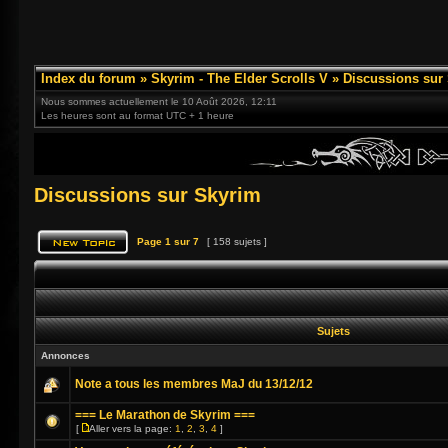
Index du forum
»
Skyrim - The Elder Scrolls V
»
Discussions sur
Nous sommes actuellement le 10 Août 2026, 12:11
Les heures sont au format UTC + 1 heure
Discussions sur Skyrim
Page
1
sur
7
[ 158 sujets ]
Sujets
Annonces
Note a tous les membres MaJ du 13/12/12
=== Le Marathon de Skyrim ===
[
Aller vers la page:
1
,
2
,
3
,
4
]