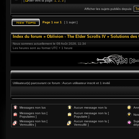
[
Aller vers la page:
1
,
2
,
3
]
Afficher les sujets publiés depuis:
Page
1
sur
1
[ 1 sujet ]
Index du forum
»
Oblivion - The Elder Scrolls IV
»
Solutions des
Nous sommes actuellement le 09 Août 2026, 11:34
Les heures sont au format UTC + 1 heure
Utilisateur(s) parcourant ce forum : Aucun utilisateur inscrit et 1 invité
Messages non lus
Aucun message non lu
Ann
Messages non lus [
Aucun message non lu [
Not
Populaires ]
Populaire ]
Messages non lus [
Aucun message non lu [
Suj
Verrouillés ]
Verrouillé ]
dép