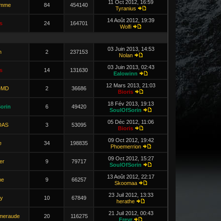
11 Oct 2012, 16:59
omme
84
454140
Tyranius
14 Août 2012, 19:39
s
24
164701
Wolfi
03 Juin 2013, 14:53
n
2
237153
Nolan
03 Juin 2013, 02:43
s
14
131630
Ealowinn
12 Mars 2013, 21:03
eMD
2
36686
Bioris
18 Fév 2013, 19:13
orin
6
49420
SoulOfSorin
05 Déc 2012, 11:06
DAS
3
53095
Bioris
09 Oct 2012, 19:42
e
34
198835
Phoemerrion
09 Oct 2012, 15:27
er
9
79717
SoulOfSorin
13 Août 2012, 22:17
he
9
66257
Skoomaa
23 Juil 2012, 13:33
ry
10
67849
herathe
21 Juil 2012, 00:43
Emeraude
20
116275
Freyr