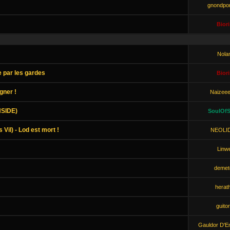
gnondp
Biori
Nola
 par les gardes
Biori
gner !
Naizee
NSIDE)
SoulOfS
Vil) - Lod est mort !
NEOLI
Linw
demet
herat
guito
Gauldor D'