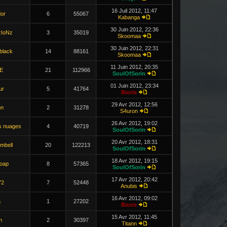
16 Juil 2012, 11:47
or
6
55067
Kabanga
30 Juin 2012, 22:36
zIoNz
3
35019
Skoomaa
30 Juin 2012, 22:31
black
14
88161
Skoomaa
11 Juin 2012, 20:35
E
21
112966
SoulOfSorin
01 Juin 2012, 23:34
ur
5
41764
Bioris
29 Avr 2012, 12:56
on
2
31278
S4uron
26 Avr 2012, 19:02
s nuages
4
40719
SoulOfSorin
20 Avr 2012, 18:31
mbell
20
122213
SoulOfSorin
18 Avr 2012, 19:15
Soap
8
57365
SoulOfSorin
17 Avr 2012, 20:42
72
7
52448
Anubis
16 Avr 2012, 09:02
a
1
27202
Bioris
15 Avr 2012, 11:45
n
2
30397
Titann