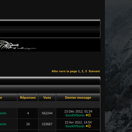
Aller vers la page
1
,
2
,
3
Suivant
ur
Réponses
Vues
Dernier message
13 Déc 2012, 01:34
orin
4
562244
SoulOfSorin
22 Avr 2012, 14:54
orin
26
153667
SoulOfSorin