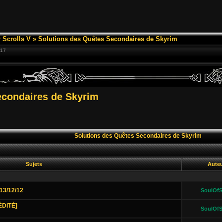
 Scrolls V
»
Solutions des Quêtes Secondaires de Skyrim
:17
econdaires de Skyrim
Solutions des Quêtes Secondaires de Skyrim
Sujets
Aute
13/12/12
SoulOfS
ÉDITÉ]
SoulOfS