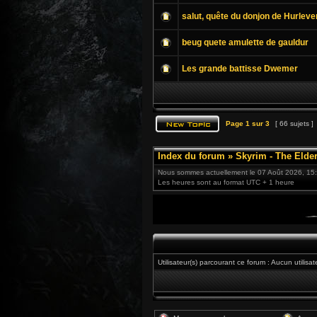
salut, quête du donjon de Hurleve
beug quete amulette de gauldur
Les grande battisse Dwemer
Page
1
sur
3
[ 66 sujets ]
Index du forum
»
Skyrim - The Elder
Nous sommes actuellement le 07 Août 2026, 15
Les heures sont au format UTC + 1 heure
Utilisateur(s) parcourant ce forum : Aucun utilisat