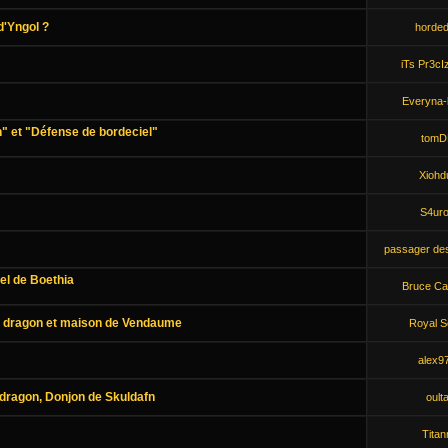
d'Yngol ?
horded
iTs Pr3cI
Everyna-
n" et "Défense de bordeciel"
tomD
Xiohd
S4ur
passager de
tel de Boethia
Bruce Ca
e dragon et maison de Vendaume
Royal 
alex9
 dragon, Donjon de Skuldafn
oult
Titan