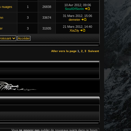
10 Avr 2012, 09:06
s nuages
1
26838
SoulOfSorin
31 Mars 2012, 15:06
nn
3
33674
demeter
21 Mars 2012, 14:40
er
3
31935
XtaZiiy
Aller vers la page
1
,
2
,
3
Suivant
Vous
ne pouvez pas
publier de nouveaux sujets dans ce forum