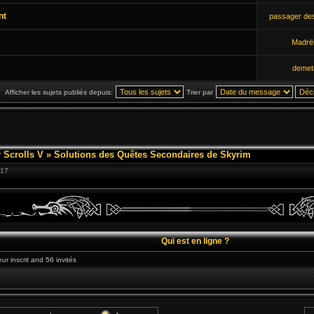
nt
passager de
Madrë
demet
Afficher les sujets publiés depuis:
Trier par
 Scrolls V
»
Solutions des Quêtes Secondaires de Skyrim
:17
Qui est en ligne ?
eur inscrit and 56 invités