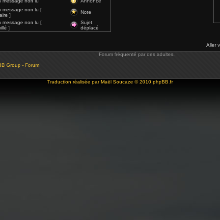
 message non lu
Annonce
 message non lu [
Note
ire ]
 message non lu [
Sujet
llé ]
déplacé
Aller 
Forum fréquenté par des adultes.
BB Group - Forum
Traduction réalisée par
Maël Soucaze
© 2010
phpBB.fr