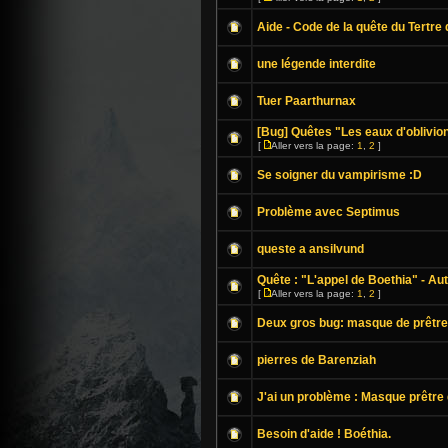
Aide - Code de la quête du Tertre 
une légende interdite
Tuer Paarthurnax
[Bug] Quêtes "Les eaux d'oblivio
[
Aller vers la page:
1
,
2
]
Se soigner du vampirisme :D
Problème avec Septimus
queste a ansilvund
Quête : "L'appel de Boethia" - Au
[
Aller vers la page:
1
,
2
]
Deux gros bug: masque de prêtr
pierres de Barenziah
J'ai un problème : Masque prêtre
Besoin d'aide ! Boéthia.