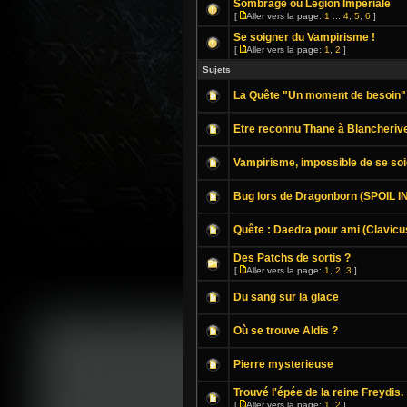
Sombrage ou Légion Impériale
[
Aller vers la page:
1
...
4
,
5
,
6
]
Se soigner du Vampirisme !
[
Aller vers la page:
1
,
2
]
Sujets
La Quête "Un moment de besoin"
Etre reconnu Thane à Blancherive
Vampirisme, impossible de se soi
Bug lors de Dragonborn (SPOIL I
Quête : Daedra pour ami (Clavicus 
Des Patchs de sortis ?
[
Aller vers la page:
1
,
2
,
3
]
Du sang sur la glace
Où se trouve Aldis ?
Pierre mysterieuse
Trouvé l'épée de la reine Freydis.
[
Aller vers la page:
1
,
2
]