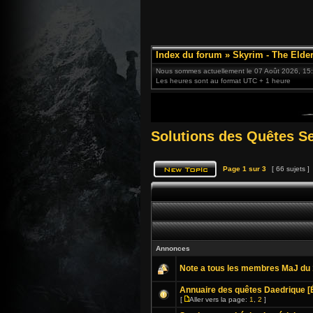
Index du forum
»
Skyrim - The Elder
Nous sommes actuellement le 07 Août 2026, 15
Les heures sont au format UTC + 1 heure
Solutions des Quêtes S
Page
1
sur
3
[ 66 sujets ]
Annonces
Note a tous les membres MaJ du 
Annuaire des quêtes Daedrique [
[
Aller vers la page:
1
,
2
]