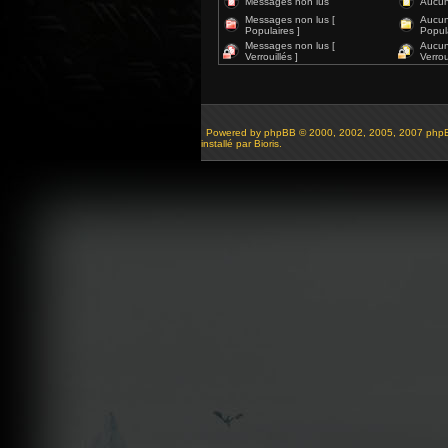
Messages non lus
Aucun
Messages non lus [
Aucun
Populaires ]
Popula
Messages non lus [
Aucun
Verrouillés ]
Verroui
Powered by
phpBB
© 2000, 2002, 2005, 2007 php
installé par Bioris.