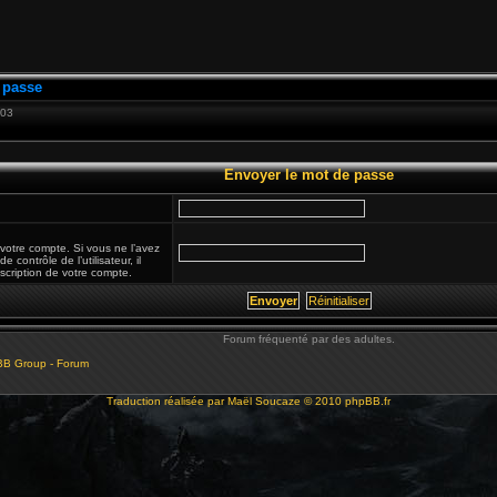
 passe
:03
Envoyer le mot de passe
 votre compte. Si vous ne l’avez
 contrôle de l’utilisateur, il
nscription de votre compte.
Forum fréquenté par des adultes.
BB Group - Forum
Traduction réalisée par
Maël Soucaze
© 2010
phpBB.fr