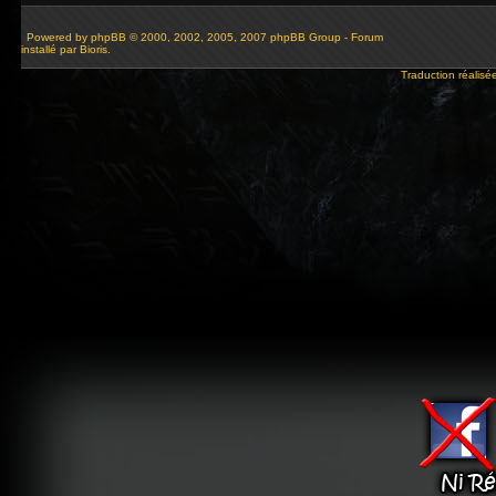
Powered by
phpBB
© 2000, 2002, 2005, 2007 phpBB Group - Forum
installé par Bioris.
Traduction réalisé