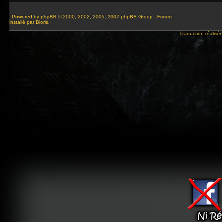
Powered by
phpBB
© 2000, 2002, 2005, 2007 phpBB Group - Forum
installé par Bioris.
Traduction réalisé