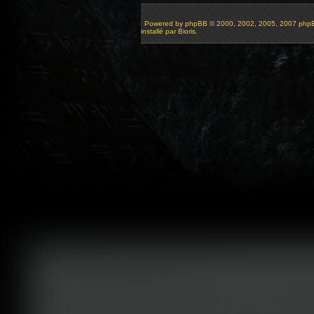
Powered by
phpBB
© 2000, 2002, 2005, 2007 php
installé par Bioris.