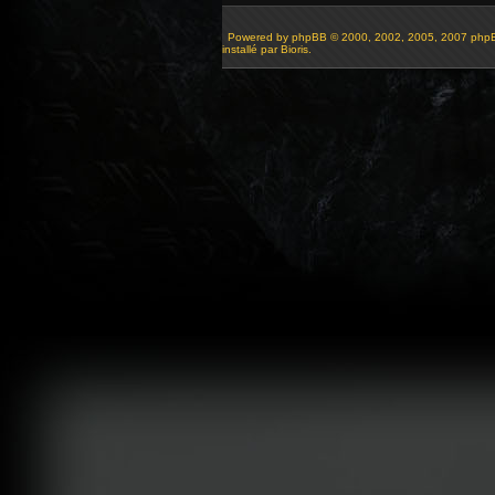
Powered by
phpBB
© 2000, 2002, 2005, 2007 php
installé par Bioris.