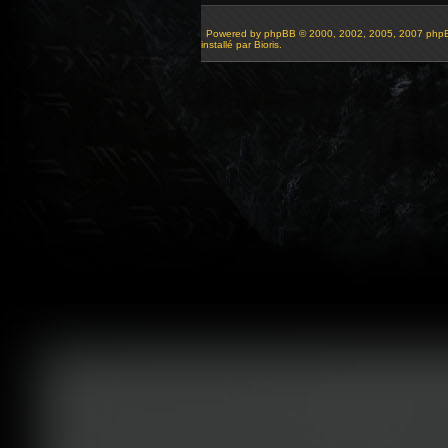
Powered by
phpBB
© 2000, 2002, 2005, 2007 php
installé par Bioris.