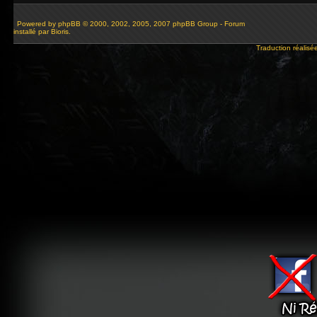
Powered by
phpBB
© 2000, 2002, 2005, 2007 phpBB Group - Forum
installé par Bioris.
Traduction réalisé