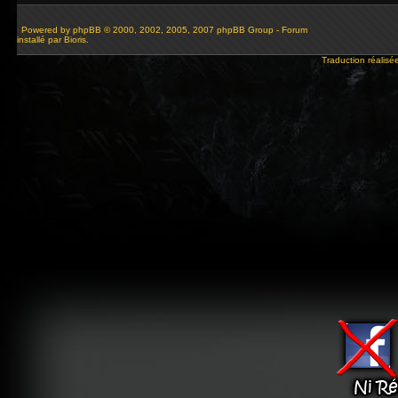
Powered by
phpBB
© 2000, 2002, 2005, 2007 phpBB Group - Forum
installé par Bioris.
Traduction réalisé