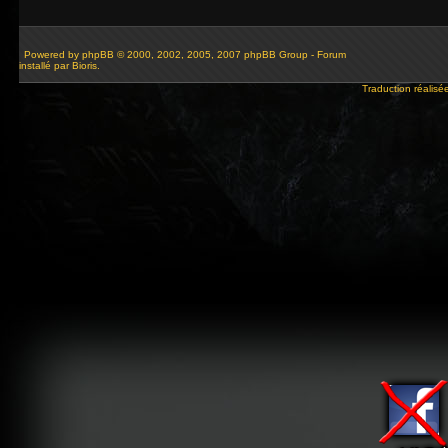
Powered by
phpBB
© 2000, 2002, 2005, 2007 phpBB Group - Forum
installé par Bioris.
Traduction réalisé