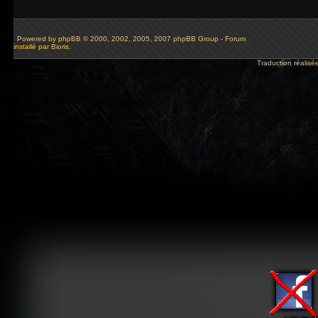
Powered by
phpBB
© 2000, 2002, 2005, 2007 phpBB Group - Forum
installé par Bioris.
Traduction réalisé