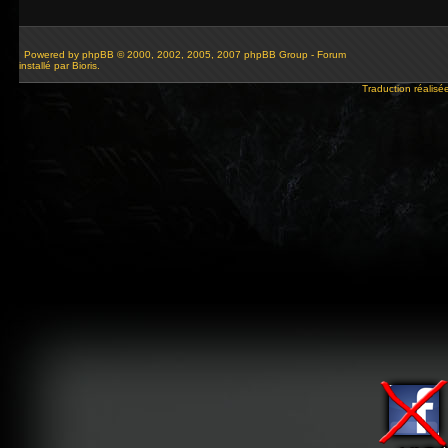
Powered by
phpBB
© 2000, 2002, 2005, 2007 phpBB Group - Forum
installé par Bioris.
Traduction réalisé