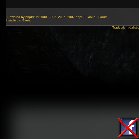
Powered by
phpBB
© 2000, 2002, 2005, 2007 phpBB Group - Forum
installé par Bioris.
Traduction réalisé