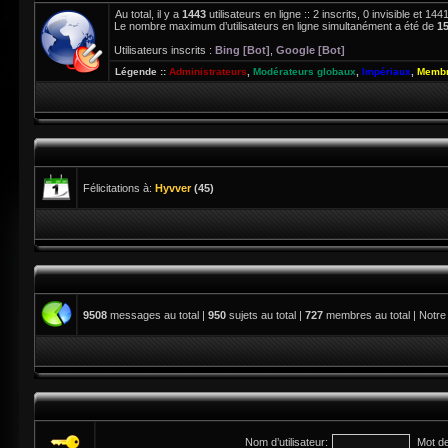
Au total, il y a
1443
utilisateurs en ligne :: 2 inscrits, 0 invisible et 1
Le nombre maximum d’utilisateurs en ligne simultanément a été de
1
Utilisateurs inscrits :
Bing [Bot]
,
Google [Bot]
Légende ::
Administrateurs
,
Modérateurs globaux
,
Impériaux
,
Membr
Félicitations à:
Hyvver
(45)
9508
messages au total |
950
sujets au total |
727
membres au total | Notre
Nom d’utilisateur:
Mot d