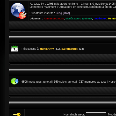
Au total, il y a
1496
utilisateurs en ligne :: 1 inscrit, 0 invisible et 14
Le nombre maximum d’utilisateurs en ligne simultanément a été de
1
Utilisateurs inscrits :
Bing [Bot]
Légende ::
Administrateurs
,
Modérateurs globaux
,
Impériaux
,
Membr
Félicitations à:
guxixrtmy
(51),
SailorxYuuki
(33)
9508
messages au total |
950
sujets au total |
727
membres au total | Notre
Nom d’utilisateur:
Mot d