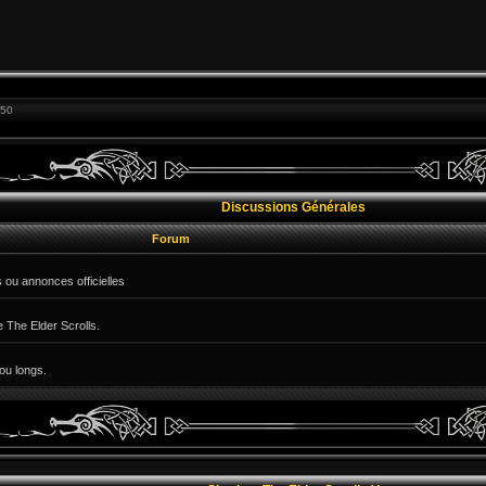
:50
Discussions Générales
Forum
 ou annonces officielles
e The Elder Scrolls.
ou longs.