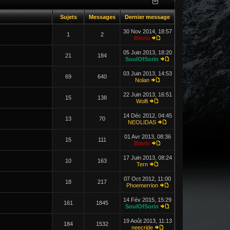
Sujets
Messages
Dernier message
30 Nov 2014, 18:57
1
2
Bioris
05 Juin 2013, 18:20
21
184
SoulOfSorin
03 Juin 2013, 14:53
69
640
Nolan
22 Juin 2013, 16:51
15
138
Wolfi
14 Déc 2012, 04:45
13
70
NEOLIDAS
01 Avr 2013, 08:36
15
111
Bioris
17 Juin 2013, 08:24
10
163
Tern
07 Oct 2012, 11:00
18
217
Phoemerrion
14 Fév 2015, 15:29
161
1845
SoulOfSorin
19 Août 2013, 11:13
184
1532
neecride