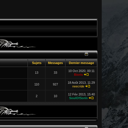
Sujets
Messages
Dernier message
10 Oct 2020, 00:11
13
33
Bioris
18 Août 2013, 11:29
110
927
neecride
12 Fév 2013, 15:40
2
10
SoulOfSorin