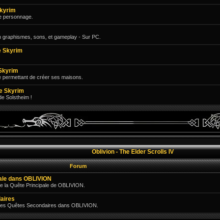
Skyrim
e personnage.
n graphismes, sons, et gameplay - Sur PC.
 Skyrim
Skyrim
e permettant de créer ses maisons.
e Skyrim
 de Solstheim !
Oblivion - The Elder Scrolls IV
Forum
pale dans OBLIVION
e la Quête Principale de OBLIVION.
aires
 des Quêtes Secondaires dans OBLIVION.