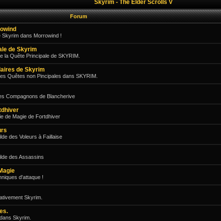
Skyrim - The Elder Scrolls V
Forum
rowind
e Skyrim dans Morrowind !
pale de Skyrim
e la Quête Principale de SKYRIM.
aires de Skyrim
des Quêtes non Pincipales dans SKYRIM.
les Compagnons de Blancherive
tdhiver
e de Magie de Fortdhiver
urs
de des Voleurs à Faillaise
ilde des Assassins
Magie
niques d'attaque !
gativement Skyrim.
es.
 dans Skyrim.