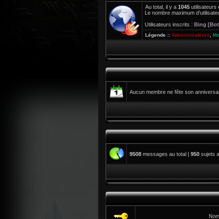
Au total, il y a
1045
utilisateurs 
Le nombre maximum d’utilisateu
Utilisateurs inscrits :
Bing [Bot
Légende ::
Administrateurs
,
Mo
Aucun membre ne fête son anniversair
9508
messages au total |
950
sujets a
Nom 