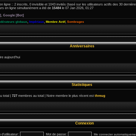
en ligne :: 2 inscrits, 0 invisible et 1043 invités (basé sur les utilisateurs actifs des 30 derniè
rs en ligne simultanément a été de
15484
le 07 Jan 2026, 01:27
]
,
Google [Bot]
dérateurs globaux
,
Impériaux
,
Membre Actif
,
Sombrages
Anniversaires
e aujourd’hui
Statistiques
u total |
727
membres au total | Notre membre le plus récent est
threug
Connexion
d’utilisateur:
Mot de passe:
Me connecter automatiquement