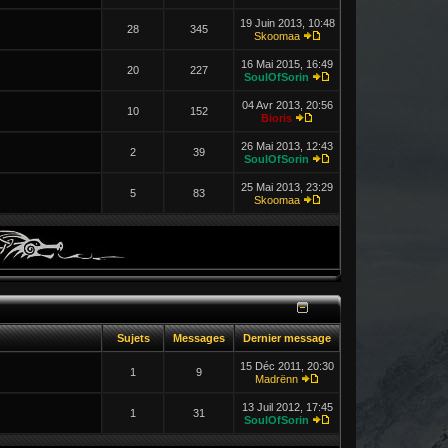
19 Juin 2013, 10:48
28
345
Skoomaa
16 Mai 2015, 16:49
20
227
SoulOfSorin
04 Avr 2013, 20:56
10
152
Bioris
26 Mai 2013, 12:43
2
39
SoulOfSorin
25 Mai 2013, 23:29
5
83
Skoomaa
Sujets
Messages
Dernier message
15 Déc 2011, 20:30
1
9
Madrënn
13 Juil 2012, 17:45
1
31
SoulOfSorin