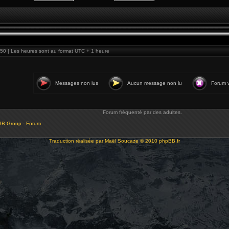
50 | Les heures sont au format UTC + 1 heure
Messages non lus
Aucun message non lu
Forum v
Forum fréquenté par des adultes.
BB Group - Forum
Traduction réalisée par
Maël Soucaze
© 2010
phpBB.fr