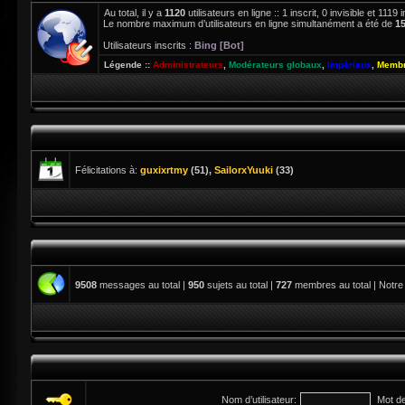
Au total, il y a
1120
utilisateurs en ligne :: 1 inscrit, 0 invisible et 111
Le nombre maximum d’utilisateurs en ligne simultanément a été de
1
Utilisateurs inscrits :
Bing [Bot]
Légende ::
Administrateurs
,
Modérateurs globaux
,
Impériaux
,
Membr
Félicitations à:
guxixrtmy
(51),
SailorxYuuki
(33)
9508
messages au total |
950
sujets au total |
727
membres au total | Notre
Nom d’utilisateur:
Mot d