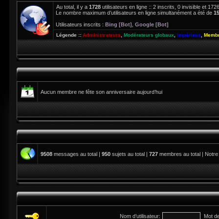
Au total, il y a
1728
utilisateurs en ligne :: 2 inscrits, 0 invisible et 1
Le nombre maximum d’utilisateurs en ligne simultanément a été de
1
Utilisateurs inscrits :
Bing [Bot]
,
Google [Bot]
Légende ::
Administrateurs
,
Modérateurs globaux
,
Impériaux
,
Membr
Aucun membre ne fête son anniversaire aujourd’hui
9508
messages au total |
950
sujets au total |
727
membres au total | Notre
Nom d’utilisateur:
Mot d