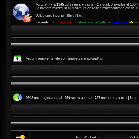
Au total, il y a
1365
utilisateurs en ligne :: 1 inscrit, 0 invisible et 13
Le nombre maximum d’utilisateurs en ligne simultanément a été de
1
Utilisateurs inscrits :
Bing [Bot]
Légende ::
Administrateurs
,
Modérateurs globaux
,
Impériaux
,
Membr
Aucun membre ne fête son anniversaire aujourd’hui
9508
messages au total |
950
sujets au total |
727
membres au total | Notre
Nom d’utilisateur:
Mot d