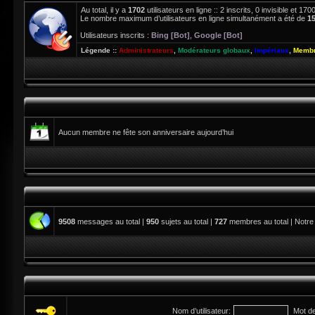
Au total, il y a
1702
utilisateurs en ligne :: 2 inscrits, 0 invisible et 1
Le nombre maximum d’utilisateurs en ligne simultanément a été de
1
Utilisateurs inscrits :
Bing [Bot]
,
Google [Bot]
Légende ::
Administrateurs
,
Modérateurs globaux
,
Impériaux
,
Membr
Aucun membre ne fête son anniversaire aujourd’hui
9508
messages au total |
950
sujets au total |
727
membres au total | Notre
Nom d’utilisateur:
Mot d