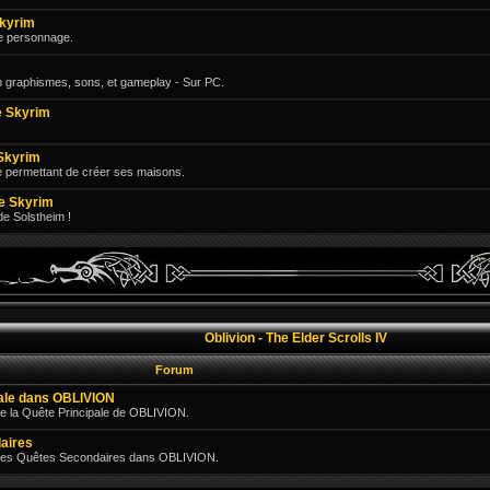
Skyrim
e personnage.
n graphismes, sons, et gameplay - Sur PC.
 Skyrim
Skyrim
e permettant de créer ses maisons.
e Skyrim
 de Solstheim !
Oblivion - The Elder Scrolls IV
Forum
pale dans OBLIVION
e la Quête Principale de OBLIVION.
aires
 des Quêtes Secondaires dans OBLIVION.