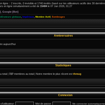
en ligne :: 2 inscrits, 0 invisible et 1740 invités (basé sur les utilisateurs actifs des 30 derniè
rs en ligne simultanément a été de
15484
le 07 Jan 2026, 01:27
]
,
Google [Bot]
dérateurs globaux
,
Impériaux
,
Membre Actif
,
Sombrages
Anniversaires
e aujourd’hui
Statistiques
u total |
727
membres au total | Notre membre le plus récent est
threug
Connexion
d’utilisateur:
Mot de passe:
Me connecter automatiquement