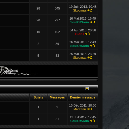
19 Juin 2013, 10:48
28
345
Skoomaa
16 Mai 2015, 16:49
20
227
SoulOfSorin
04 Avr 2013, 20:56
10
152
Bioris
26 Mai 2013, 12:43
2
39
SoulOfSorin
25 Mai 2013, 23:29
5
83
Skoomaa
Sujets
Messages
Dernier message
15 Déc 2011, 20:30
1
9
Madrënn
13 Juil 2012, 17:45
1
31
SoulOfSorin