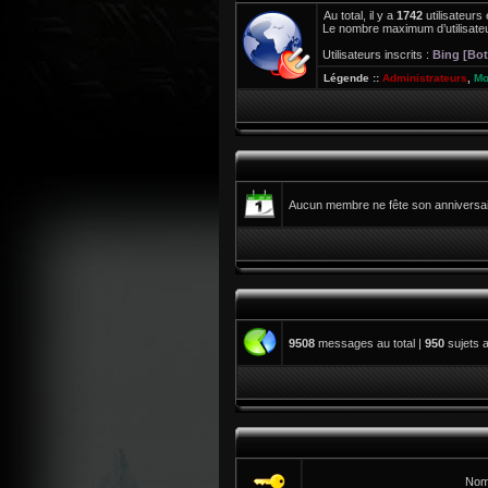
Au total, il y a
1742
utilisateurs 
Le nombre maximum d’utilisateu
Utilisateurs inscrits :
Bing [Bot
Légende ::
Administrateurs
,
Mo
Aucun membre ne fête son anniversair
9508
messages au total |
950
sujets a
Nom 