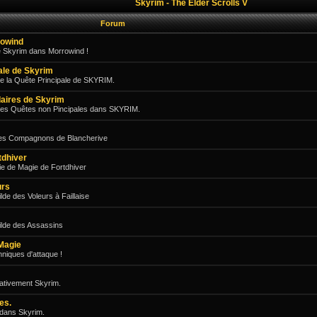
Skyrim - The Elder Scrolls V
Forum
rowind
e Skyrim dans Morrowind !
pale de Skyrim
e la Quête Principale de SKYRIM.
aires de Skyrim
des Quêtes non Pincipales dans SKYRIM.
les Compagnons de Blancherive
tdhiver
e de Magie de Fortdhiver
urs
de des Voleurs à Faillaise
ilde des Assassins
Magie
niques d'attaque !
gativement Skyrim.
es.
 dans Skyrim.