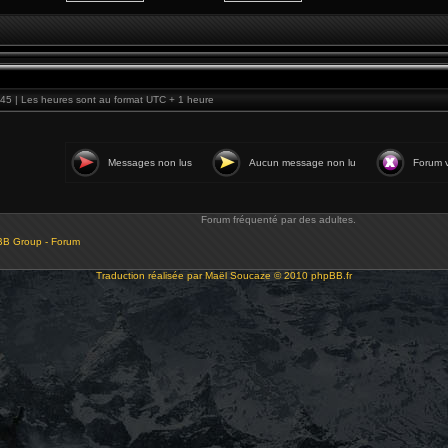
45 | Les heures sont au format UTC + 1 heure
Messages non lus
Aucun message non lu
Forum v
Forum fréquenté par des adultes.
BB Group - Forum
Traduction réalisée par
Maël Soucaze
© 2010
phpBB.fr