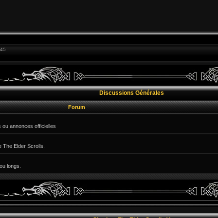
:45
Discussions Générales
Forum
 ou annonces officielles
e The Elder Scrolls.
ou longs.