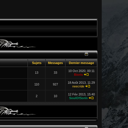
Sujets
Messages
Dernier message
10 Oct 2020, 00:11
13
33
Bioris
18 Août 2013, 11:29
110
927
neecride
12 Fév 2013, 15:40
2
10
SoulOfSorin