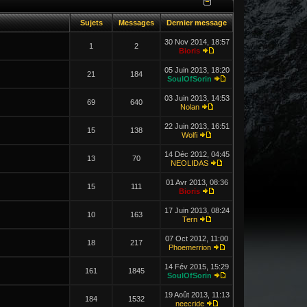
Sujets
Messages
Dernier message
30 Nov 2014, 18:57
1
2
Bioris
05 Juin 2013, 18:20
21
184
SoulOfSorin
03 Juin 2013, 14:53
69
640
Nolan
22 Juin 2013, 16:51
15
138
Wolfi
14 Déc 2012, 04:45
13
70
NEOLIDAS
01 Avr 2013, 08:36
15
111
Bioris
17 Juin 2013, 08:24
10
163
Tern
07 Oct 2012, 11:00
18
217
Phoemerrion
14 Fév 2015, 15:29
161
1845
SoulOfSorin
19 Août 2013, 11:13
184
1532
neecride