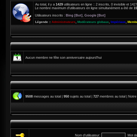
Au total, il y a
1429
utilisateurs en ligne :: 2 inscrits, 0 invisible et 1
Le nombre maximum d’utilisateurs en ligne simultanément a été de
1
Utilisateurs inscrits :
Bing [Bot]
,
Google [Bot]
Légende ::
Administrateurs
,
Modérateurs globaux
,
Impériaux
,
Membr
Aucun membre ne fête son anniversaire aujourd’hui
9508
messages au total |
950
sujets au total |
727
membres au total | Notre
Nom d’utilisateur:
Mot d