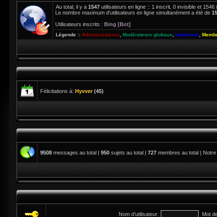
Au total, il y a
1547
utilisateurs en ligne :: 1 inscrit, 0 invisible et 15
Le nombre maximum d’utilisateurs en ligne simultanément a été de
1
Utilisateurs inscrits :
Bing [Bot]
Légende ::
Administrateurs
,
Modérateurs globaux
,
Impériaux
,
Membr
Félicitations à:
Hyvver
(45)
9508
messages au total |
950
sujets au total |
727
membres au total | Notre
Nom d’utilisateur:
Mot d