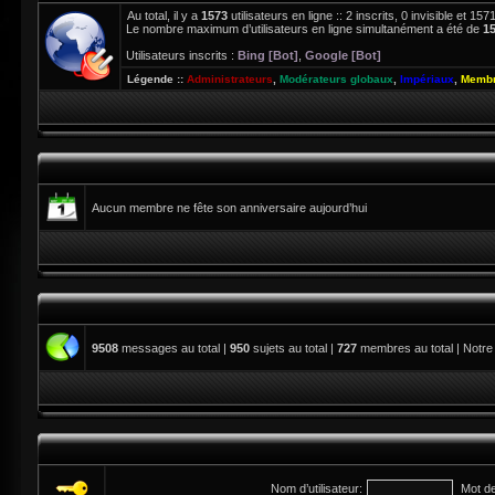
Au total, il y a
1573
utilisateurs en ligne :: 2 inscrits, 0 invisible et 1
Le nombre maximum d’utilisateurs en ligne simultanément a été de
1
Utilisateurs inscrits :
Bing [Bot]
,
Google [Bot]
Légende ::
Administrateurs
,
Modérateurs globaux
,
Impériaux
,
Membr
Aucun membre ne fête son anniversaire aujourd’hui
9508
messages au total |
950
sujets au total |
727
membres au total | Notre
Nom d’utilisateur:
Mot d