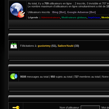
Au total, il y a
709
utilisateurs en ligne :: 2 inscrits, 0 invisible et 707
Le nombre maximum d’utilisateurs en ligne simultanément a été de
1
Utilisateurs inscrits :
Bing [Bot]
,
Google Adsense [Bot]
Légende ::
Administrateurs
,
Modérateurs globaux
,
Impériaux
,
Membr
Félicitations à:
guxixrtmy
(51),
SailorxYuuki
(33)
9508
messages au total |
950
sujets au total |
727
membres au total | Notre
Nom d’utilisateur:
Mot d