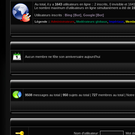
Au total, il y a
1643
utilisateurs en ligne :: 2 inscrits, 0 invisible et 1
Le nombre maximum d’utilisateurs en ligne simultanément a été de
1
Utilisateurs inscrits :
Bing [Bot]
,
Google [Bot]
Légende ::
Administrateurs
,
Modérateurs globaux
,
Impériaux
,
Membr
Aucun membre ne fête son anniversaire aujourd’hui
9508
messages au total |
950
sujets au total |
727
membres au total | Notre
Nom d’utilisateur:
Mot d