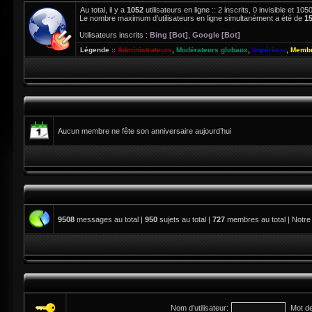
Au total, il y a
1052
utilisateurs en ligne :: 2 inscrits, 0 invisible et 1
Le nombre maximum d’utilisateurs en ligne simultanément a été de
1
Utilisateurs inscrits :
Bing [Bot]
,
Google [Bot]
Légende ::
Administrateurs
,
Modérateurs globaux
,
Impériaux
,
Membr
Aucun membre ne fête son anniversaire aujourd’hui
9508
messages au total |
950
sujets au total |
727
membres au total | Notre
Nom d’utilisateur:
Mot d