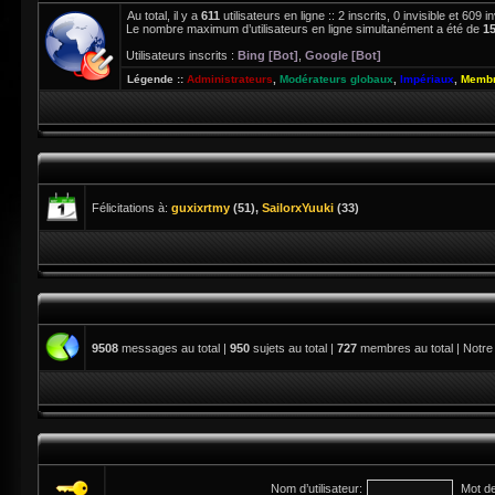
Au total, il y a
611
utilisateurs en ligne :: 2 inscrits, 0 invisible et 609
Le nombre maximum d’utilisateurs en ligne simultanément a été de
1
Utilisateurs inscrits :
Bing [Bot]
,
Google [Bot]
Légende ::
Administrateurs
,
Modérateurs globaux
,
Impériaux
,
Membr
Félicitations à:
guxixrtmy
(51),
SailorxYuuki
(33)
9508
messages au total |
950
sujets au total |
727
membres au total | Notre
Nom d’utilisateur:
Mot d