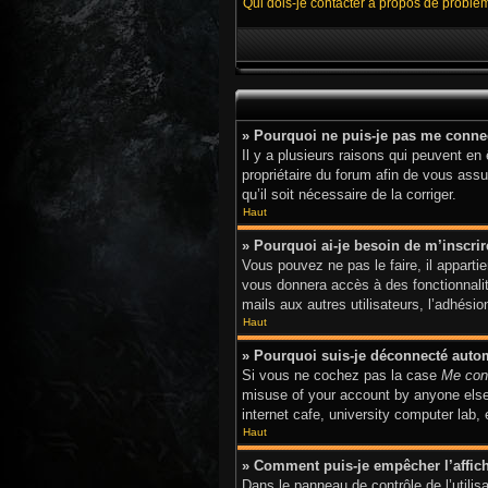
Qui dois-je contacter à propos de problè
» Pourquoi ne puis-je pas me conne
Il y a plusieurs raisons qui peuvent en
propriétaire du forum afin de vous assur
qu’il soit nécessaire de la corriger.
Haut
» Pourquoi ai-je besoin de m’inscrir
Vous pouvez ne pas le faire, il apparti
vous donnera accès à des fonctionnalit
mails aux autres utilisateurs, l’adhési
Haut
» Pourquoi suis-je déconnecté aut
Si vous ne cochez pas la case
Me con
misuse of your account by anyone else.
internet cafe, university computer lab,
Haut
» Comment puis-je empêcher l’afficha
Dans le panneau de contrôle de l’utili