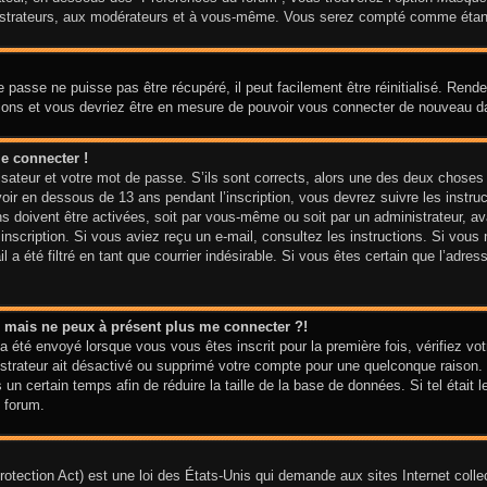
nistrateurs, aux modérateurs et à vous-même. Vous serez compté comme étant u
 passe ne puisse pas être récupéré, il peut facilement être réinitialisé. Ren
ctions et vous devriez être en mesure de pouvoir vous connecter de nouveau 
e connecter !
isateur et votre mot de passe. S’ils sont corrects, alors une des deux choses
voir en dessous de 13 ans pendant l’inscription, vous devrez suivre les instr
ns doivent être activées, soit par vous-même ou soit par un administrateur, av
e inscription. Si vous aviez reçu un e-mail, consultez les instructions. Si vo
 a été filtré en tant que courrier indésirable. Si vous êtes certain que l’adre
sé mais ne peux à présent plus me connecter ?!
a été envoyé lorsque vous vous êtes inscrit pour la première fois, vérifiez vot
nistrateur ait désactivé ou supprimé votre compte pour une quelconque raiso
is un certain temps afin de réduire la taille de la base de données. Si tel étai
 forum.
tection Act) est une loi des États-Unis qui demande aux sites Internet colle