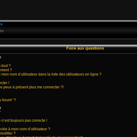
ns
:05
Foire aux questions
n
 tout ?
ement ?
on nom d’utilisateur dans la liste des utilisateurs en ligne ?
cter !
 ne peux à présent plus me connecter ?!
u forum” ?
s
?
 n’est toujours pas correcte !
ciée à mon nom d’utilisateur ?
modifier ?