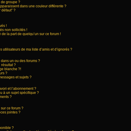
 de groupe ?
apparaissent dans une couleur différente ?
 défaut” ?
és !
s non sollicités !
 de la part de quelqu’un sur ce forum !
utilisateurs de ma liste d’amis et d’ignorés ?
 dans un ou des forums ?
résultat ?
ge blanche ?!
urs ?
essages et sujets ?
favori et l’abonnement ?
 à un sujet spécifique ?
ments ?
 sur ce forum ?
ces jointes ?
ponible ?