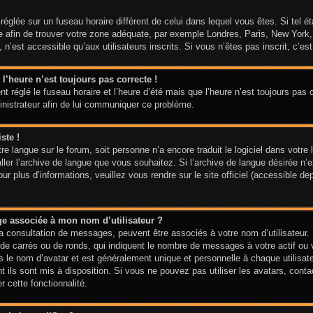
t réglée sur un fuseau horaire différent de celui dans lequel vous êtes. Si tel 
aire afin de trouver votre zone adéquate, par exemple Londres, Paris, New York
n’est accessible qu’aux utilisateurs inscrits. Si vous n’êtes pas inscrit, c’est 
 l’heure n’est toujours pas correcte !
t réglé le fuseau horaire et l’heure d’été mais que l’heure n’est toujours pas c
inistrateur afin de lui communiquer ce problème.
ste !
votre langue sur le forum, soit personne n’a encore traduit le logiciel dans vo
taller l’archive de langue que vous souhaitez. Si l’archive de langue désirée n’
 plus d’informations, veuillez vous rendre sur le site officiel (accessible de
ge associée à mon nom d’utilisateur ?
la consultation de messages, peuvent être associés à votre nom d’utilisateur.
de carrés ou de ronds, qui indiquent le nombre de messages à votre actif ou vo
le nom d’avatar et est généralement unique et personnelle à chaque utilisateur
t ils sont mis à disposition. Si vous ne pouvez pas utiliser les avatars, cont
r cette fonctionnalité.