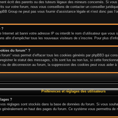
nt écrit des parents ou des tuteurs légaux des mineurs concernés. Si vous n
ts sur votre forum, nous vous conseillons de contacter un conseiller juridique
hpBB Group ne peut pas vous fournir d’assistance légale et n’est donc pas l’or
e ?
ite Internet ait banni votre adresse IP ou interdit le nom d’utilisateur que vous
ions afin d’empêcher tous les nouveaux visiteurs de s’inscrire. Pour plus d’inf
ookies du forum” ?
u forum” vous permet d’effacer tous les cookies générés par phpBB3 qui conse
gistrer le statut des messages, s’ils sont lus ou non lus, si cette fonctionnal
 ou de déconnexion au forum, la suppression des cookies peut vous aider à l
Préférences et réglages des utilisateurs
lages ?
ous vos réglages sont stockés dans la base de données du forum. Si vous souha
 situe généralement en haut des pages du forum. Ce système vous permettra de 