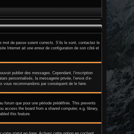
e mot de passe soient corrects. S’ils le sont, contactez le
ite Internet ait une erreur de configuration de son côté et
 pouvoir publier des messages. Cependant, l’inscription
ars personnalisés, la messagerie privée, l’envoi d’e-
 nous vous recommandons par conséquent de le faire.
au forum que pour une période prédéfinie. This prevents
ou access the board from a shared computer, e.g. library,
abled this feature.
 votre statut en ligne
. Activez cette option en cochant