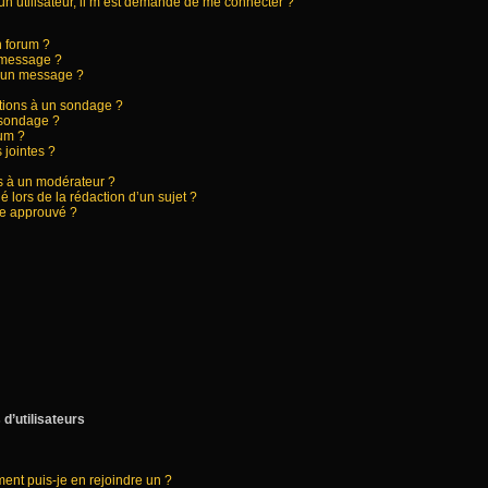
d’un utilisateur, il m’est demandé de me connecter ?
n forum ?
 message ?
à un message ?
ptions à un sondage ?
 sondage ?
rum ?
 jointes ?
 à un modérateur ?
é lors de la rédaction d’un sujet ?
re approuvé ?
d’utilisateurs
ment puis-je en rejoindre un ?