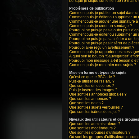
Lorsque je clique sur le lien de l’e-mail 
Problèmes de publication
Comment puis-je publier un sujet dans u
Comment puis-je éditer ou supprimer un
Comment puis-je ajouter une signature 
Comment puis-je créer un sondage ?
Pourquoi ne puis-je pas ajouter plus d’o
Comment puis-je éditer ou supprimer un
Pourquoi ne puis-je pas accéder à un fo
Pourquoi ne puis-je pas insérer de pièces
Pourquoi ai-je reçu un avertissement ?
Comment puis-je rapporter des messages
À quoi sert le bouton “Sauvegarder” affich
Pourquoi mon message a-t-il besoin d’êt
Comment puis-je remonter mes sujets ?
Mise en forme et types de sujets
Qu’est-ce que le BBCode ?
Puis-je utiliser de l’HTML ?
Que sont les émoticônes ?
Puis-je insérer des images ?
Que sont les annonces globales ?
Que sont les annonces ?
Que sont les notes ?
Que sont les sujets verrouillés ?
Que sont les icônes de sujet ?
Niveaux des utilisateurs et des groupes 
Que sont les administrateurs ?
Que sont les modérateurs ?
Que sont les groupes d’utilisateurs ?
Où sont les groupes d’utilisateurs et com