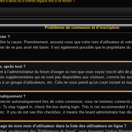
mes d’abus ou d’ordres légaux liés à ce forum ?
Problèmes de connexion et d’inscription
cter ?
 être la cause. Premièrement, assurez-vous que votre nom d’utilisateur et votr
er de ne pas avoir été banni. Il est également possible que le propriétaire du s
e, après tout ?
ent à l’administrateur du forum d’exiger ou non que vous soyez inscrit afin de
és supplémentaires qui ne sont pas disponibles aux visiteurs, comme les avat
on à un groupe d’utilisateurs, etc. Cela ne vous prend qu’un court instant et
omatiquement ?
necter automatiquement
lors de votre connexion, vous ne resterez connecté 
 To stay logged in, check the box during login. This is not recommended if y
 etc. If you do not see this checkbox, it means the board administrator has dis
ge de mon nom d’utilisateur dans la liste des utilisateurs en ligne ?
sateur, en-dessous des “Préférences du forum”, vous trouverez l’option
Masquer