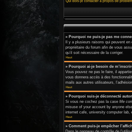
Qui dois-je contacter à propos de problè
» Pourquoi ne puis-je pas me conne
Il y a plusieurs raisons qui peuvent en
propriétaire du forum afin de vous assur
qu’il soit nécessaire de la corriger.
Haut
» Pourquoi ai-je besoin de m’inscrir
Vous pouvez ne pas le faire, il apparti
vous donnera accès à des fonctionnalit
mails aux autres utilisateurs, l’adhési
Haut
» Pourquoi suis-je déconnecté aut
Si vous ne cochez pas la case
Me con
misuse of your account by anyone else.
internet cafe, university computer lab,
Haut
» Comment puis-je empêcher l’afficha
Dans le panneau de contrôle de l’utili