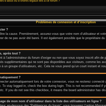
mes d’abus ou d’ordres légaux liés à ce forum ?
Problèmes de connexion et d’inscription
cter ?
 être la cause. Premièrement, assurez-vous que votre nom d’utilisateur et votr
er de ne pas avoir été banni. Il est également possible que le propriétaire du s
e, après tout ?
ent à l’administrateur du forum d’exiger ou non que vous soyez inscrit afin de
és supplémentaires qui ne sont pas disponibles aux visiteurs, comme les avat
on à un groupe d’utilisateurs, etc. Cela ne vous prend qu’un court instant et
omatiquement ?
necter automatiquement
lors de votre connexion, vous ne resterez connecté 
 To stay logged in, check the box during login. This is not recommended if y
 etc. If you do not see this checkbox, it means the board administrator has dis
ge de mon nom d’utilisateur dans la liste des utilisateurs en ligne ?
sateur, en-dessous des “Préférences du forum”, vous trouverez l’option
Masquer