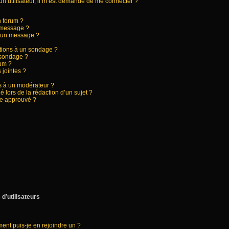
d’un utilisateur, il m’est demandé de me connecter ?
n forum ?
 message ?
à un message ?
ptions à un sondage ?
 sondage ?
rum ?
 jointes ?
 à un modérateur ?
é lors de la rédaction d’un sujet ?
re approuvé ?
d’utilisateurs
ment puis-je en rejoindre un ?