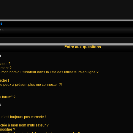
ns
:16
Foire aux questions
n
 tout ?
ement ?
on nom d’utilisateur dans la liste des utilisateurs en ligne ?
cter !
 ne peux à présent plus me connecter ?!
u forum” ?
s
?
 n’est toujours pas correcte !
ciée à mon nom d’utilisateur ?
modifier ?