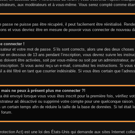
nistrateurs, aux modérateurs et à vous-même. Vous serez compté comme étant u
 passe ne puisse pas être récupéré, il peut facilement être réinitialisé. Ren
ctions et vous devriez être en mesure de pouvoir vous connecter de nouveau 
e connecter !
isateur et votre mot de passe. S’ils sont corrects, alors une des deux choses
voir en dessous de 13 ans pendant l’inscription, vous devrez suivre les instr
ns doivent être activées, soit par vous-même ou soit par un administrateur, av
e inscription. Si vous aviez reçu un e-mail, consultez les instructions. Si vo
 a été filtré en tant que courrier indésirable. Si vous êtes certain que l’adre
sé mais ne peux à présent plus me connecter ?!
a été envoyé lorsque vous vous êtes inscrit pour la première fois, vérifiez vot
nistrateur ait désactivé ou supprimé votre compte pour une quelconque raiso
is un certain temps afin de réduire la taille de la base de données. Si tel étai
 forum.
tection Act) est une loi des États-Unis qui demande aux sites Internet colle