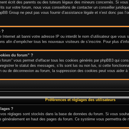
nt écrit des parents ou des tuteurs légaux des mineurs concernés. Si vous n
ts sur votre forum, nous vous conseillons de contacter un conseiller juridique
hpBB Group ne peut pas vous fournir d’assistance légale et n’est donc pas l’or
e ?
ite Internet ait banni votre adresse IP ou interdit le nom d’utilisateur que vous
ions afin d’empêcher tous les nouveaux visiteurs de s’inscrire. Pour plus d’inf
ookies du forum” ?
u forum” vous permet d’effacer tous les cookies générés par phpBB3 qui conse
gistrer le statut des messages, s’ils sont lus ou non lus, si cette fonctionnal
 ou de déconnexion au forum, la suppression des cookies peut vous aider à l
Préférences et réglages des utilisateurs
lages ?
ous vos réglages sont stockés dans la base de données du forum. Si vous souha
 situe généralement en haut des pages du forum. Ce système vous permettra de 