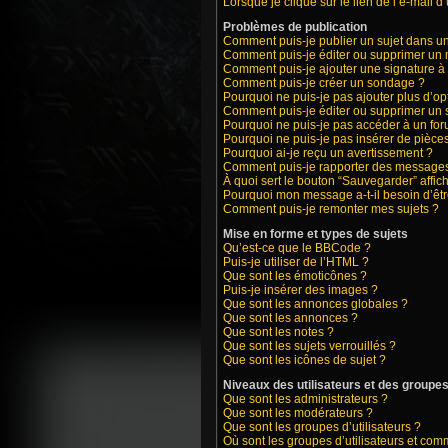
Lorsque je clique sur le lien de l’e-mail 
Problèmes de publication
Comment puis-je publier un sujet dans u
Comment puis-je éditer ou supprimer un
Comment puis-je ajouter une signature 
Comment puis-je créer un sondage ?
Pourquoi ne puis-je pas ajouter plus d’o
Comment puis-je éditer ou supprimer un
Pourquoi ne puis-je pas accéder à un fo
Pourquoi ne puis-je pas insérer de pièces
Pourquoi ai-je reçu un avertissement ?
Comment puis-je rapporter des messages
À quoi sert le bouton “Sauvegarder” affich
Pourquoi mon message a-t-il besoin d’êt
Comment puis-je remonter mes sujets ?
Mise en forme et types de sujets
Qu’est-ce que le BBCode ?
Puis-je utiliser de l’HTML ?
Que sont les émoticônes ?
Puis-je insérer des images ?
Que sont les annonces globales ?
Que sont les annonces ?
Que sont les notes ?
Que sont les sujets verrouillés ?
Que sont les icônes de sujet ?
Niveaux des utilisateurs et des groupes 
Que sont les administrateurs ?
Que sont les modérateurs ?
Que sont les groupes d’utilisateurs ?
Où sont les groupes d’utilisateurs et com