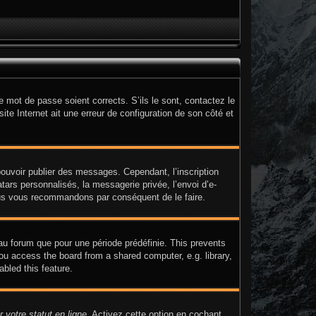
e mot de passe soient corrects. S’ils le sont, contactez le
ite Internet ait une erreur de configuration de son côté et
 pouvoir publier des messages. Cependant, l’inscription
ars personnalisés, la messagerie privée, l’envoi d’e-
 nous vous recommandons par conséquent de le faire.
au forum que pour une période prédéfinie. This prevents
ou access the board from a shared computer, e.g. library,
abled this feature.
 votre statut en ligne
. Activez cette option en cochant