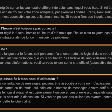
t réglée sur un fuseau horaire différent de celui dans lequel vous êtes. Si tel 
aire afin de trouver votre zone adéquate, par exemple Londres, Paris, New York
n’est accessible qu’aux utilisateurs inscrits. Si vous n’êtes pas inscrit, c’est 
 l’heure n’est toujours pas correcte !
t réglé le fuseau horaire et l’heure d’été mais que l’heure n’est toujours pas c
inistrateur afin de lui communiquer ce problème.
ste !
votre langue sur le forum, soit personne n’a encore traduit le logiciel dans vo
taller l’archive de langue que vous souhaitez. Si l’archive de langue désirée n’
 plus d’informations, veuillez vous rendre sur le site officiel (accessible de
ge associée à mon nom d’utilisateur ?
la consultation de messages, peuvent être associés à votre nom d’utilisateur.
de carrés ou de ronds, qui indiquent le nombre de messages à votre actif ou vo
le nom d’avatar et est généralement unique et personnelle à chaque utilisateur
t ils sont mis à disposition. Si vous ne pouvez pas utiliser les avatars, cont
r cette fonctionnalité.