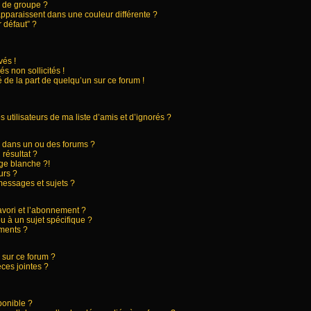
 de groupe ?
apparaissent dans une couleur différente ?
 défaut” ?
és !
s non sollicités !
 de la part de quelqu’un sur ce forum !
utilisateurs de ma liste d’amis et d’ignorés ?
 dans un ou des forums ?
résultat ?
ge blanche ?!
urs ?
essages et sujets ?
favori et l’abonnement ?
 à un sujet spécifique ?
ments ?
 sur ce forum ?
ces jointes ?
ponible ?