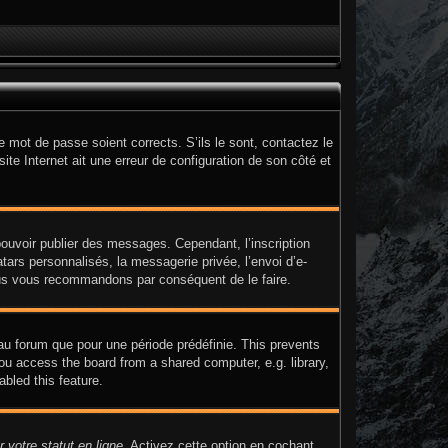
e mot de passe soient corrects. S’ils le sont, contactez le
ite Internet ait une erreur de configuration de son côté et
 pouvoir publier des messages. Cependant, l’inscription
ars personnalisés, la messagerie privée, l’envoi d’e-
 nous vous recommandons par conséquent de le faire.
au forum que pour une période prédéfinie. This prevents
ou access the board from a shared computer, e.g. library,
abled this feature.
 votre statut en ligne
. Activez cette option en cochant