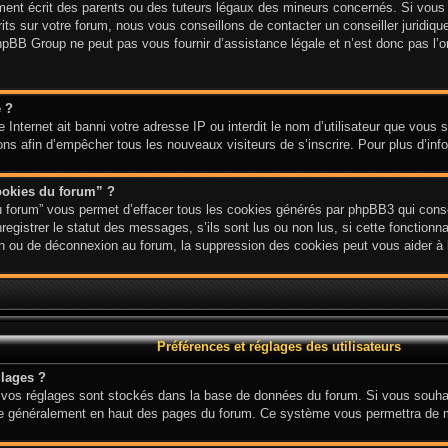
nt écrit des parents ou des tuteurs légaux des mineurs concernés. Si vous n
ts sur votre forum, nous vous conseillons de contacter un conseiller juridique
hpBB Group ne peut pas vous fournir d’assistance légale et n’est donc pas l’or
e ?
ite Internet ait banni votre adresse IP ou interdit le nom d’utilisateur que vous
ions afin d’empêcher tous les nouveaux visiteurs de s’inscrire. Pour plus d’inf
ookies du forum” ?
u forum” vous permet d’effacer tous les cookies générés par phpBB3 qui conse
gistrer le statut des messages, s’ils sont lus ou non lus, si cette fonctionnal
 ou de déconnexion au forum, la suppression des cookies peut vous aider à l
Préférences et réglages des utilisateurs
lages ?
ous vos réglages sont stockés dans la base de données du forum. Si vous souha
 situe généralement en haut des pages du forum. Ce système vous permettra de 