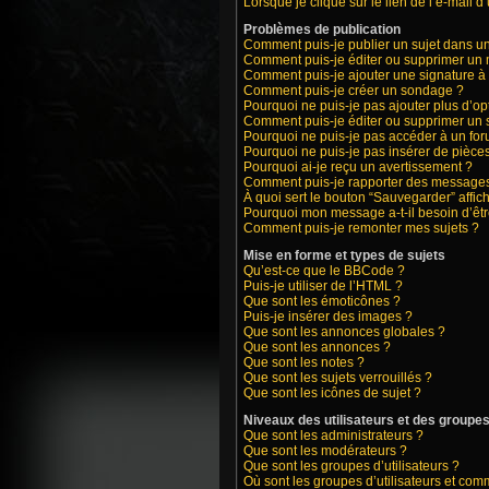
Lorsque je clique sur le lien de l’e-mail 
Problèmes de publication
Comment puis-je publier un sujet dans u
Comment puis-je éditer ou supprimer un
Comment puis-je ajouter une signature 
Comment puis-je créer un sondage ?
Pourquoi ne puis-je pas ajouter plus d’o
Comment puis-je éditer ou supprimer un
Pourquoi ne puis-je pas accéder à un fo
Pourquoi ne puis-je pas insérer de pièces
Pourquoi ai-je reçu un avertissement ?
Comment puis-je rapporter des messages
À quoi sert le bouton “Sauvegarder” affich
Pourquoi mon message a-t-il besoin d’êt
Comment puis-je remonter mes sujets ?
Mise en forme et types de sujets
Qu’est-ce que le BBCode ?
Puis-je utiliser de l’HTML ?
Que sont les émoticônes ?
Puis-je insérer des images ?
Que sont les annonces globales ?
Que sont les annonces ?
Que sont les notes ?
Que sont les sujets verrouillés ?
Que sont les icônes de sujet ?
Niveaux des utilisateurs et des groupes 
Que sont les administrateurs ?
Que sont les modérateurs ?
Que sont les groupes d’utilisateurs ?
Où sont les groupes d’utilisateurs et com