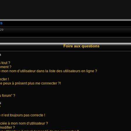
ns
:29
Foire aux questions
n
 tout ?
ement ?
on nom d’utilisateur dans la liste des utilisateurs en ligne ?
cter !
 ne peux à présent plus me connecter ?!
u forum” ?
s
?
 n’est toujours pas correcte !
ciée à mon nom d’utilisateur ?
modifier ?