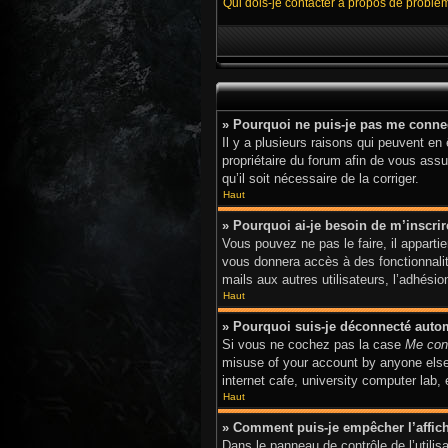
Qui dois-je contacter à propos de problè
» Pourquoi ne puis-je pas me conne
Il y a plusieurs raisons qui peuvent en
propriétaire du forum afin de vous assur
qu’il soit nécessaire de la corriger.
Haut
» Pourquoi ai-je besoin de m’inscrir
Vous pouvez ne pas le faire, il apparti
vous donnera accès à des fonctionnalit
mails aux autres utilisateurs, l’adhési
Haut
» Pourquoi suis-je déconnecté aut
Si vous ne cochez pas la case
Me con
misuse of your account by anyone else.
internet cafe, university computer lab,
Haut
» Comment puis-je empêcher l’afficha
Dans le panneau de contrôle de l’utili