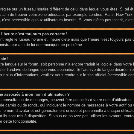
t réglée sur un fuseau horaire différent de celui dans lequel vous êtes. Si tel 
aire afin de trouver votre zone adéquate, par exemple Londres, Paris, New York
n’est accessible qu’aux utilisateurs inscrits. Si vous n’êtes pas inscrit, c’est 
 l’heure n’est toujours pas correcte !
t réglé le fuseau horaire et l’heure d’été mais que l’heure n’est toujours pas c
inistrateur afin de lui communiquer ce problème.
ste !
votre langue sur le forum, soit personne n’a encore traduit le logiciel dans vo
taller l’archive de langue que vous souhaitez. Si l’archive de langue désirée n’
 plus d’informations, veuillez vous rendre sur le site officiel (accessible de
ge associée à mon nom d’utilisateur ?
la consultation de messages, peuvent être associés à votre nom d’utilisateur.
de carrés ou de ronds, qui indiquent le nombre de messages à votre actif ou vo
le nom d’avatar et est généralement unique et personnelle à chaque utilisateur
t ils sont mis à disposition. Si vous ne pouvez pas utiliser les avatars, cont
r cette fonctionnalité.