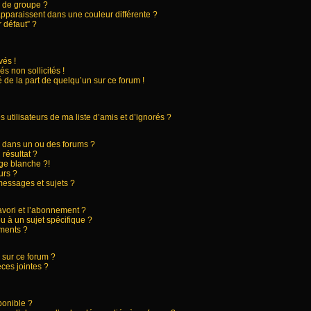
 de groupe ?
apparaissent dans une couleur différente ?
 défaut” ?
és !
s non sollicités !
 de la part de quelqu’un sur ce forum !
utilisateurs de ma liste d’amis et d’ignorés ?
 dans un ou des forums ?
résultat ?
ge blanche ?!
urs ?
essages et sujets ?
favori et l’abonnement ?
 à un sujet spécifique ?
ments ?
 sur ce forum ?
ces jointes ?
ponible ?