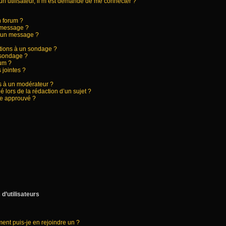
d’un utilisateur, il m’est demandé de me connecter ?
n forum ?
 message ?
à un message ?
ptions à un sondage ?
 sondage ?
rum ?
 jointes ?
 à un modérateur ?
é lors de la rédaction d’un sujet ?
re approuvé ?
d’utilisateurs
ment puis-je en rejoindre un ?