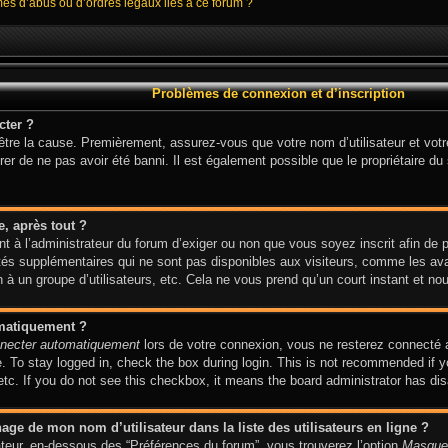
mes d’abus ou d’ordres légaux liés à ce forum ?
Problèmes de connexion et d’inscription
cter ?
 être la cause. Premièrement, assurez-vous que votre nom d’utilisateur et votr
er de ne pas avoir été banni. Il est également possible que le propriétaire du s
e, après tout ?
ent à l’administrateur du forum d’exiger ou non que vous soyez inscrit afin de
és supplémentaires qui ne sont pas disponibles aux visiteurs, comme les avat
on à un groupe d’utilisateurs, etc. Cela ne vous prend qu’un court instant et
omatiquement ?
necter automatiquement
lors de votre connexion, vous ne resterez connecté 
 To stay logged in, check the box during login. This is not recommended if y
 etc. If you do not see this checkbox, it means the board administrator has dis
ge de mon nom d’utilisateur dans la liste des utilisateurs en ligne ?
sateur, en-dessous des “Préférences du forum”, vous trouverez l’option
Masquer