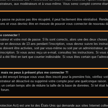
nistrateurs, aux modérateurs et à vous-même. Vous serez compté comme étant u
 passe ne puisse pas être récupéré, il peut facilement être réinitialisé. Ren
ctions et vous devriez être en mesure de pouvoir vous connecter de nouveau 
e connecter !
isateur et votre mot de passe. S’ils sont corrects, alors une des deux choses
voir en dessous de 13 ans pendant l’inscription, vous devrez suivre les instr
ns doivent être activées, soit par vous-même ou soit par un administrateur, av
e inscription. Si vous aviez reçu un e-mail, consultez les instructions. Si vo
 a été filtré en tant que courrier indésirable. Si vous êtes certain que l’adre
sé mais ne peux à présent plus me connecter ?!
a été envoyé lorsque vous vous êtes inscrit pour la première fois, vérifiez vot
nistrateur ait désactivé ou supprimé votre compte pour une quelconque raiso
is un certain temps afin de réduire la taille de la base de données. Si tel étai
 forum.
tection Act) est une loi des États-Unis qui demande aux sites Internet colle