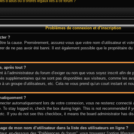
mes d’abus ou d’ordres légaux liés à ce forum ?
Problèmes de connexion et d’inscription
cter ?
 être la cause. Premièrement, assurez-vous que votre nom d’utilisateur et votr
er de ne pas avoir été banni. Il est également possible que le propriétaire du s
e, après tout ?
ent à l’administrateur du forum d’exiger ou non que vous soyez inscrit afin de
és supplémentaires qui ne sont pas disponibles aux visiteurs, comme les avat
on à un groupe d’utilisateurs, etc. Cela ne vous prend qu’un court instant et
omatiquement ?
necter automatiquement
lors de votre connexion, vous ne resterez connecté 
 To stay logged in, check the box during login. This is not recommended if y
 etc. If you do not see this checkbox, it means the board administrator has dis
ge de mon nom d’utilisateur dans la liste des utilisateurs en ligne ?
sateur, en-dessous des “Préférences du forum”, vous trouverez l’option
Masquer