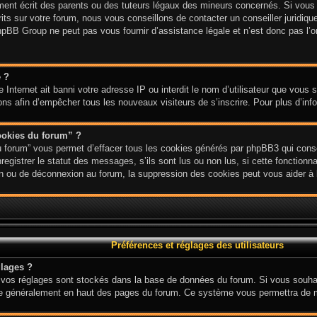
nt écrit des parents ou des tuteurs légaux des mineurs concernés. Si vous n
ts sur votre forum, nous vous conseillons de contacter un conseiller juridique
hpBB Group ne peut pas vous fournir d’assistance légale et n’est donc pas l’or
e ?
ite Internet ait banni votre adresse IP ou interdit le nom d’utilisateur que vous
ions afin d’empêcher tous les nouveaux visiteurs de s’inscrire. Pour plus d’inf
ookies du forum” ?
u forum” vous permet d’effacer tous les cookies générés par phpBB3 qui conse
gistrer le statut des messages, s’ils sont lus ou non lus, si cette fonctionnal
 ou de déconnexion au forum, la suppression des cookies peut vous aider à l
Préférences et réglages des utilisateurs
lages ?
ous vos réglages sont stockés dans la base de données du forum. Si vous souha
 situe généralement en haut des pages du forum. Ce système vous permettra de 