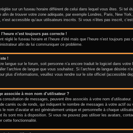
t réglée sur un fuseau horaire différent de celui dans lequel vous êtes. Si tel 
aire afin de trouver votre zone adéquate, par exemple Londres, Paris, New York
n’est accessible qu’aux utilisateurs inscrits. Si vous n’êtes pas inscrit, c’est 
 l’heure n’est toujours pas correcte !
t réglé le fuseau horaire et l’heure d’été mais que l’heure n’est toujours pas c
inistrateur afin de lui communiquer ce problème.
ste !
votre langue sur le forum, soit personne n’a encore traduit le logiciel dans vo
taller l’archive de langue que vous souhaitez. Si l’archive de langue désirée n’
 plus d’informations, veuillez vous rendre sur le site officiel (accessible de
ge associée à mon nom d’utilisateur ?
la consultation de messages, peuvent être associés à votre nom d’utilisateur.
de carrés ou de ronds, qui indiquent le nombre de messages à votre actif ou vo
le nom d’avatar et est généralement unique et personnelle à chaque utilisateur
t ils sont mis à disposition. Si vous ne pouvez pas utiliser les avatars, cont
r cette fonctionnalité.