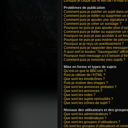
Lorsque je clique sur le lien de l’e-mail 
Problèmes de publication
Comment puis-je publier un sujet dans u
Comment puis-je éditer ou supprimer un
Comment puis-je ajouter une signature 
Comment puis-je créer un sondage ?
Pourquoi ne puis-je pas ajouter plus d’o
Comment puis-je éditer ou supprimer un
Pourquoi ne puis-je pas accéder à un fo
Pourquoi ne puis-je pas insérer de pièces
Pourquoi ai-je reçu un avertissement ?
Comment puis-je rapporter des messages
À quoi sert le bouton “Sauvegarder” affich
Pourquoi mon message a-t-il besoin d’êt
Comment puis-je remonter mes sujets ?
Mise en forme et types de sujets
Qu’est-ce que le BBCode ?
Puis-je utiliser de l’HTML ?
Que sont les émoticônes ?
Puis-je insérer des images ?
Que sont les annonces globales ?
Que sont les annonces ?
Que sont les notes ?
Que sont les sujets verrouillés ?
Que sont les icônes de sujet ?
Niveaux des utilisateurs et des groupes 
Que sont les administrateurs ?
Que sont les modérateurs ?
Que sont les groupes d’utilisateurs ?
Où sont les groupes d’utilisateurs et com