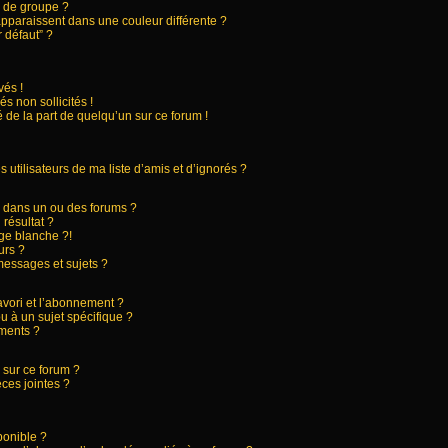
 de groupe ?
apparaissent dans une couleur différente ?
 défaut” ?
és !
s non sollicités !
 de la part de quelqu’un sur ce forum !
utilisateurs de ma liste d’amis et d’ignorés ?
 dans un ou des forums ?
résultat ?
ge blanche ?!
urs ?
essages et sujets ?
favori et l’abonnement ?
 à un sujet spécifique ?
ments ?
 sur ce forum ?
ces jointes ?
ponible ?