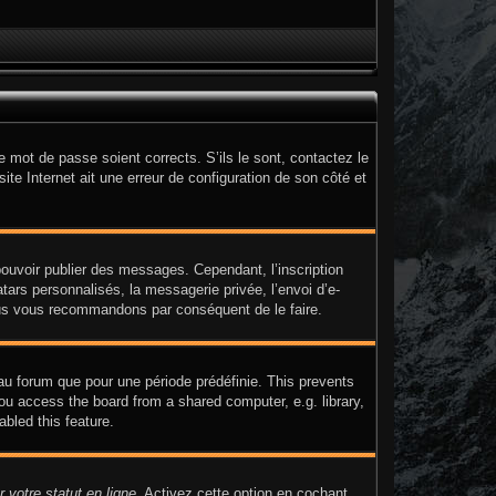
e mot de passe soient corrects. S’ils le sont, contactez le
ite Internet ait une erreur de configuration de son côté et
 pouvoir publier des messages. Cependant, l’inscription
ars personnalisés, la messagerie privée, l’envoi d’e-
 nous vous recommandons par conséquent de le faire.
au forum que pour une période prédéfinie. This prevents
ou access the board from a shared computer, e.g. library,
abled this feature.
 votre statut en ligne
. Activez cette option en cochant