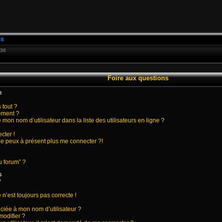
ns
:36
Foire aux questions
n
 tout ?
ement ?
on nom d’utilisateur dans la liste des utilisateurs en ligne ?
cter !
 ne peux à présent plus me connecter ?!
u forum” ?
s
?
 n’est toujours pas correcte !
ciée à mon nom d’utilisateur ?
modifier ?