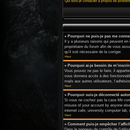
Qui dois-je contacter à propos de problè
» Pourquoi ne puis-je pas me conne
Il y a plusieurs raisons qui peuvent en
propriétaire du forum afin de vous assur
qu’il soit nécessaire de la corriger.
Haut
» Pourquoi ai-je besoin de m’inscrir
Vous pouvez ne pas le faire, il apparti
vous donnera accès à des fonctionnalit
mails aux autres utilisateurs, l’adhési
Haut
» Pourquoi suis-je déconnecté aut
Si vous ne cochez pas la case
Me con
misuse of your account by anyone else.
internet cafe, university computer lab,
Haut
» Comment puis-je empêcher l’afficha
Dans le panneau de contrôle de l’utili