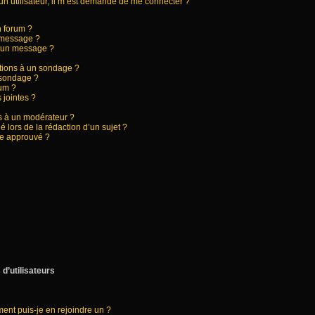
d’un utilisateur, il m’est demandé de me connecter ?
n forum ?
 message ?
à un message ?
ptions à un sondage ?
 sondage ?
rum ?
 jointes ?
 à un modérateur ?
é lors de la rédaction d’un sujet ?
re approuvé ?
d’utilisateurs
ment puis-je en rejoindre un ?