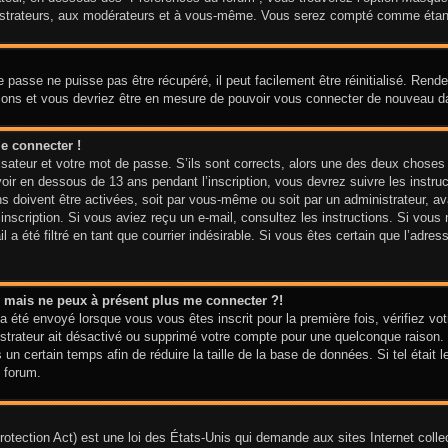
nistrateurs, aux modérateurs et à vous-même. Vous serez compté comme étant u
 passe ne puisse pas être récupéré, il peut facilement être réinitialisé. Ren
ctions et vous devriez être en mesure de pouvoir vous connecter de nouveau 
e connecter !
isateur et votre mot de passe. S’ils sont corrects, alors une des deux choses
voir en dessous de 13 ans pendant l’inscription, vous devrez suivre les instr
ns doivent être activées, soit par vous-même ou soit par un administrateur, av
e inscription. Si vous aviez reçu un e-mail, consultez les instructions. Si vo
 a été filtré en tant que courrier indésirable. Si vous êtes certain que l’adre
sé mais ne peux à présent plus me connecter ?!
a été envoyé lorsque vous vous êtes inscrit pour la première fois, vérifiez vot
nistrateur ait désactivé ou supprimé votre compte pour une quelconque raiso
is un certain temps afin de réduire la taille de la base de données. Si tel étai
 forum.
tection Act) est une loi des États-Unis qui demande aux sites Internet colle