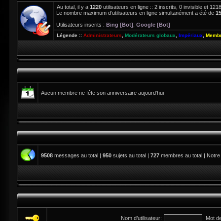
Au total, il y a
1220
utilisateurs en ligne :: 2 inscrits, 0 invisible et 1
Le nombre maximum d’utilisateurs en ligne simultanément a été de
1
Utilisateurs inscrits :
Bing [Bot]
,
Google [Bot]
Légende ::
Administrateurs
,
Modérateurs globaux
,
Impériaux
,
Membr
Aucun membre ne fête son anniversaire aujourd’hui
9508
messages au total |
950
sujets au total |
727
membres au total | Notre
Nom d’utilisateur:
Mot d